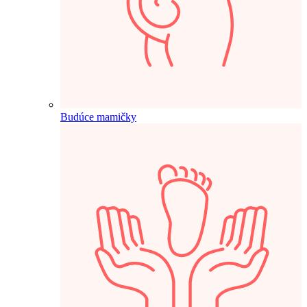
Budúce mamičky