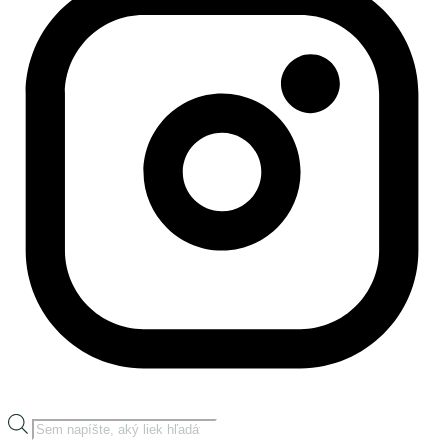
Products
search