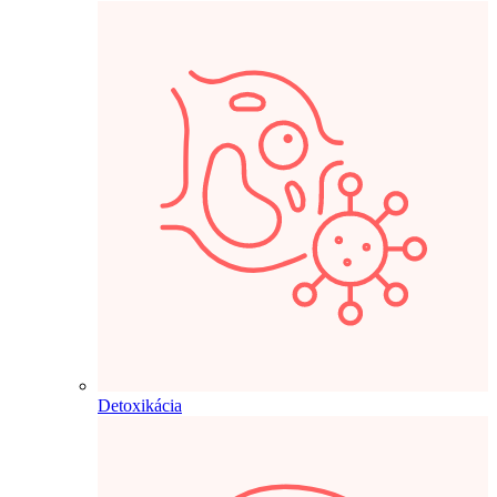
Detoxikácia