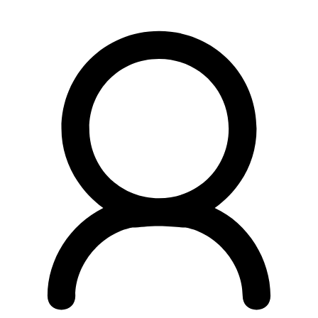
Preskočiť
na
obsah