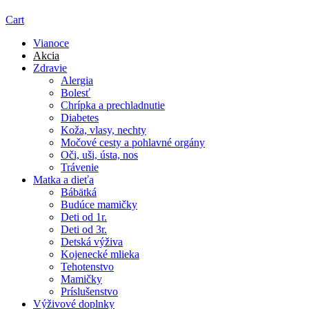
Cart
Vianoce
Akcia
Zdravie
Alergia
Bolesť
Chrípka a prechladnutie
Diabetes
Koža, vlasy, nechty
Močové cesty a pohlavné orgány
Oči, uši, ústa, nos
Trávenie
Matka a dieťa
Bábätká
Budúce mamičky
Deti od 1r.
Deti od 3r.
Detská výživa
Kojenecké mlieka
Tehotenstvo
Mamičky
Príslušenstvo
Výživové doplnky