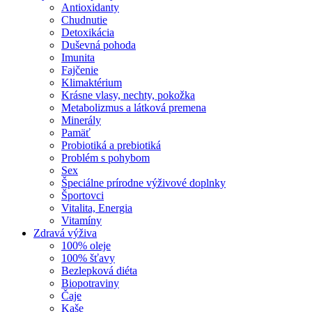
Antioxidanty
Chudnutie
Detoxikácia
Duševná pohoda
Imunita
Fajčenie
Klimaktérium
Krásne vlasy, nechty, pokožka
Metabolizmus a látková premena
Minerály
Pamäť
Probiotiká a prebiotiká
Problém s pohybom
Sex
Špeciálne prírodne výživové doplnky
Športovci
Vitalita, Energia
Vitamíny
Zdravá výživa
100% oleje
100% šťavy
Bezlepková diéta
Biopotraviny
Čaje
Kaše