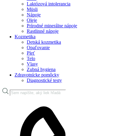
Laktózová intolerancia
Müsli
Nápoje
Oleje
Prírodné minerálne nápoje
Rastlinné nápoje
Kozmetika
Detská kozmetika
Opaľovanie
Pleť
Telo
Vlasy
Zubná hygiena
Zdravotnícke pomôcky
Diagnostické testy
Products
search