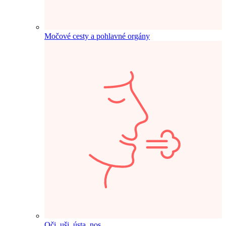
Močové cesty a pohlavné orgány
Oči, uši, ústa, nos