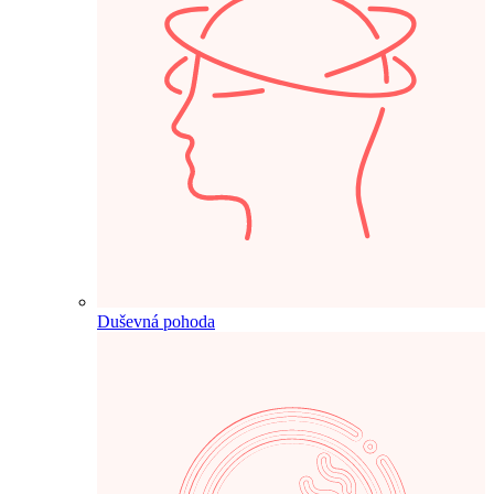
Duševná pohoda