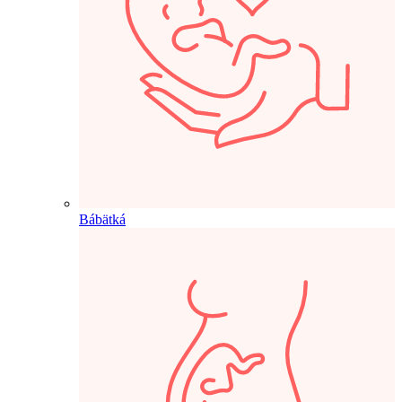
Bábätká