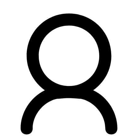
Preskočiť
na
obsah