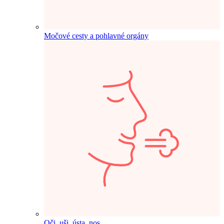
Močové cesty a pohlavné orgány
Oči, uši, ústa, nos