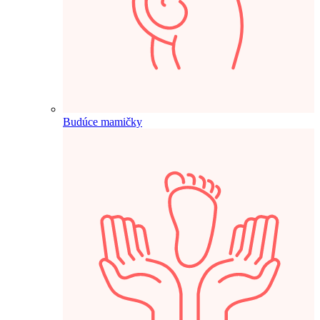
Budúce mamičky