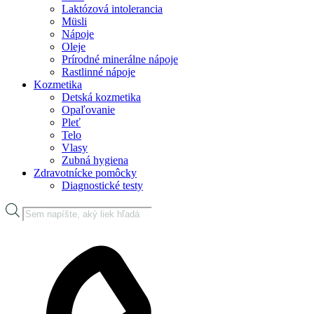
Laktózová intolerancia
Müsli
Nápoje
Oleje
Prírodné minerálne nápoje
Rastlinné nápoje
Kozmetika
Detská kozmetika
Opaľovanie
Pleť
Telo
Vlasy
Zubná hygiena
Zdravotnícke pomôcky
Diagnostické testy
Products
search