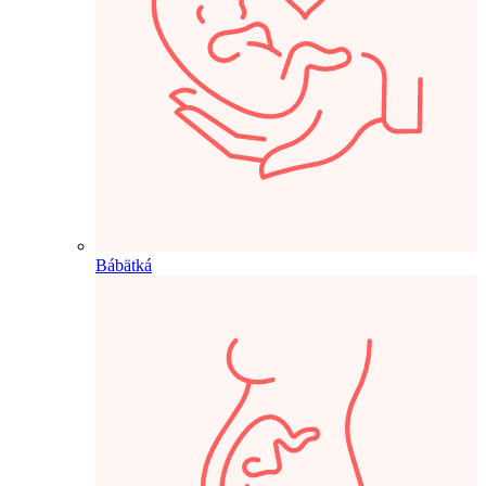
Bábätká