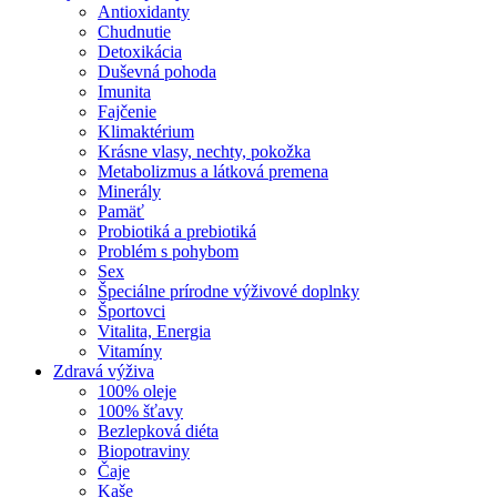
Antioxidanty
Chudnutie
Detoxikácia
Duševná pohoda
Imunita
Fajčenie
Klimaktérium
Krásne vlasy, nechty, pokožka
Metabolizmus a látková premena
Minerály
Pamäť
Probiotiká a prebiotiká
Problém s pohybom
Sex
Špeciálne prírodne výživové doplnky
Športovci
Vitalita, Energia
Vitamíny
Zdravá výživa
100% oleje
100% šťavy
Bezlepková diéta
Biopotraviny
Čaje
Kaše