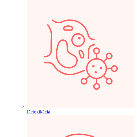
Detoxikácia