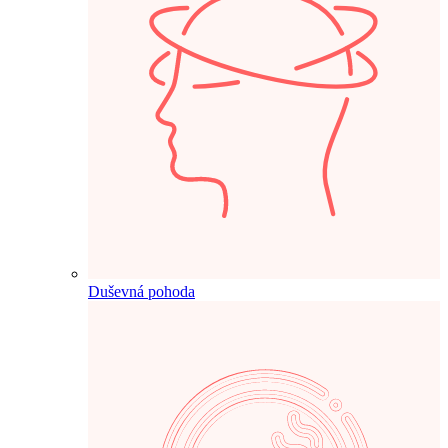
Duševná pohoda