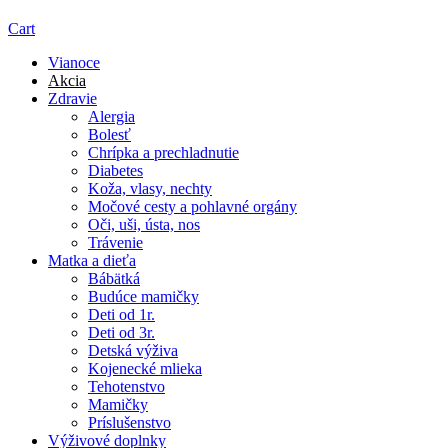
Cart
Vianoce
Akcia
Zdravie
Alergia
Bolesť
Chrípka a prechladnutie
Diabetes
Koža, vlasy, nechty
Močové cesty a pohlavné orgány
Oči, uši, ústa, nos
Trávenie
Matka a dieťa
Bábätká
Budúce mamičky
Deti od 1r.
Deti od 3r.
Detská výživa
Kojenecké mlieka
Tehotenstvo
Mamičky
Príslušenstvo
Výživové doplnky