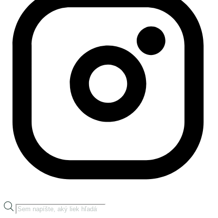
Products
search