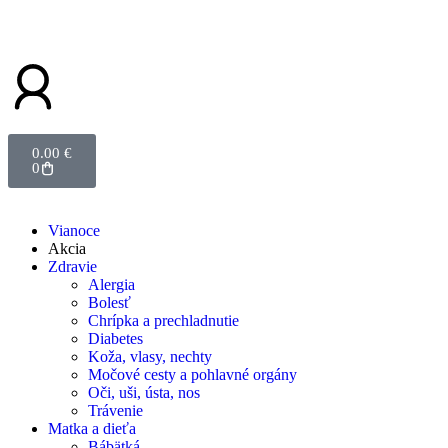
0.00
€
0
Vianoce
Akcia
Zdravie
Alergia
Bolesť
Chrípka a prechladnutie
Diabetes
Koža, vlasy, nechty
Močové cesty a pohlavné orgány
Oči, uši, ústa, nos
Trávenie
Matka a dieťa
Bábätká