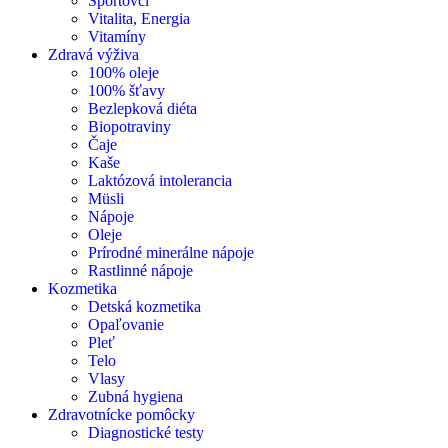
Športovci
Vitalita, Energia
Vitamíny
Zdravá výživa
100% oleje
100% šťavy
Bezlepková diéta
Biopotraviny
Čaje
Kaše
Laktózová intolerancia
Müsli
Nápoje
Oleje
Prírodné minerálne nápoje
Rastlinné nápoje
Kozmetika
Detská kozmetika
Opaľovanie
Pleť
Telo
Vlasy
Zubná hygiena
Zdravotnícke pomôcky
Diagnostické testy