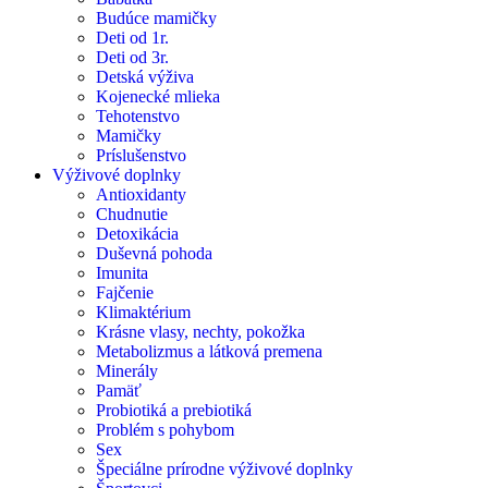
Budúce mamičky
Deti od 1r.
Deti od 3r.
Detská výživa
Kojenecké mlieka
Tehotenstvo
Mamičky
Príslušenstvo
Výživové doplnky
Antioxidanty
Chudnutie
Detoxikácia
Duševná pohoda
Imunita
Fajčenie
Klimaktérium
Krásne vlasy, nechty, pokožka
Metabolizmus a látková premena
Minerály
Pamäť
Probiotiká a prebiotiká
Problém s pohybom
Sex
Špeciálne prírodne výživové doplnky