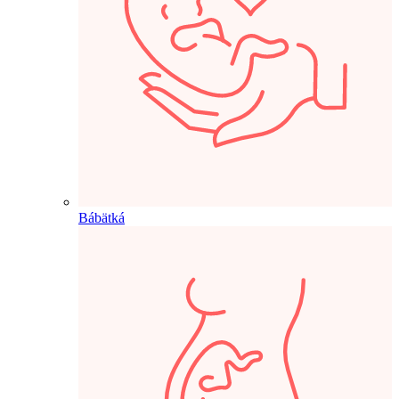
Bábätká