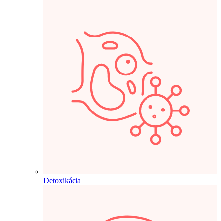
Detoxikácia