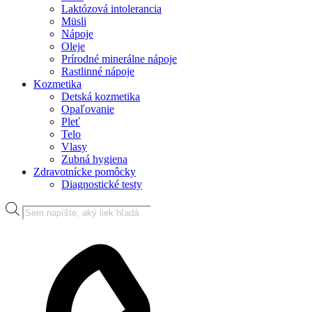
Laktózová intolerancia
Müsli
Nápoje
Oleje
Prírodné minerálne nápoje
Rastlinné nápoje
Kozmetika
Detská kozmetika
Opaľovanie
Pleť
Telo
Vlasy
Zubná hygiena
Zdravotnícke pomôcky
Diagnostické testy
Products
search