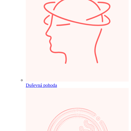
Duševná pohoda