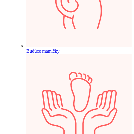
Budúce mamičky