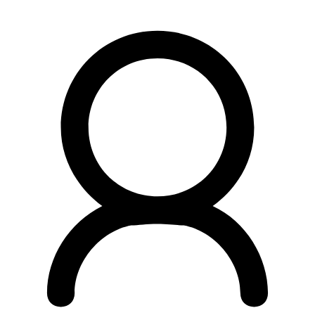
Preskočiť
na
obsah