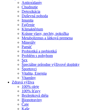
Antioxidanty
Chudnutie
Detoxikácia
Duševná pohoda
Imunita
Fajčenie
Klimaktérium
Krásne vlasy, nechty, pokožka
Metabolizmus a látková premena
Minerály
Pamäť
Probiotiká a prebiotiká
Problém s pohybom
Sex
Špeciálne prírodne výživové doplnky
Športovci
Vitalita, Energia
Vitamíny
Zdravá výživa
100% oleje
100% šťavy
Bezlepková diéta
Biopotraviny
Čaje
Kaše