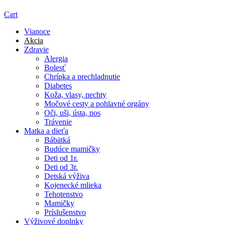
Cart
Vianoce
Akcia
Zdravie
Alergia
Bolesť
Chrípka a prechladnutie
Diabetes
Koža, vlasy, nechty
Močové cesty a pohlavné orgány
Oči, uši, ústa, nos
Trávenie
Matka a dieťa
Bábätká
Budúce mamičky
Deti od 1r.
Deti od 3r.
Detská výživa
Kojenecké mlieka
Tehotenstvo
Mamičky
Príslušenstvo
Výživové doplnky