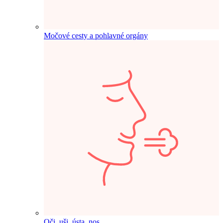
Močové cesty a pohlavné orgány
Oči, uši, ústa, nos