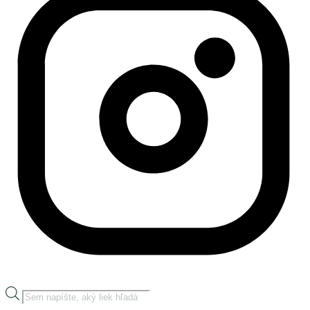
Products
search