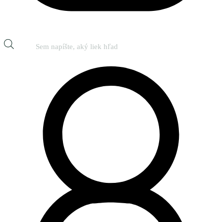
Products
search