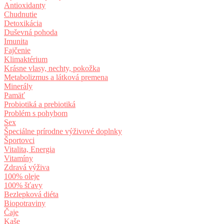
Antioxidanty
Chudnutie
Detoxikácia
Duševná pohoda
Imunita
Fajčenie
Klimaktérium
Krásne vlasy, nechty, pokožka
Metabolizmus a látková premena
Minerály
Pamäť
Probiotiká a prebiotiká
Problém s pohybom
Sex
Špeciálne prírodne výživové doplnky
Športovci
Vitalita, Energia
Vitamíny
Zdravá výživa
100% oleje
100% šťavy
Bezlepková diéta
Biopotraviny
Čaje
Kaše