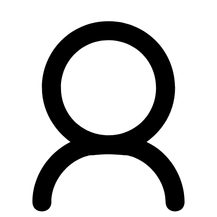
Preskočiť
na
obsah