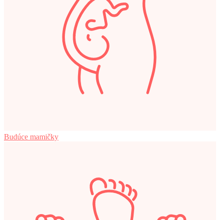
Budúce mamičky