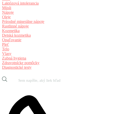
Laktózová intolerancia
Müsli
Nápoje
Oleje
Prírodné minerálne nápoje
Rastlinné nápoje
Kozmetika
Detská kozmetika
Opaľovanie
Pleť
Telo
Vlasy
Zubná hygiena
Zdravotnícke pomôcky
Diagnostické testy
Products
search