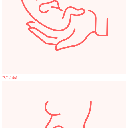
Bábätká