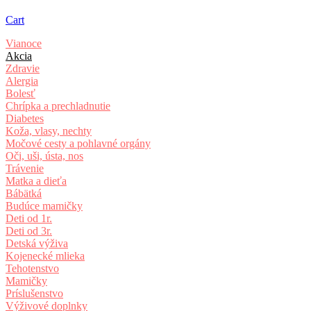
Cart
Vianoce
Akcia
Zdravie
Alergia
Bolesť
Chrípka a prechladnutie
Diabetes
Koža, vlasy, nechty
Močové cesty a pohlavné orgány
Oči, uši, ústa, nos
Trávenie
Matka a dieťa
Bábätká
Budúce mamičky
Deti od 1r.
Deti od 3r.
Detská výživa
Kojenecké mlieka
Tehotenstvo
Mamičky
Príslušenstvo
Výživové doplnky