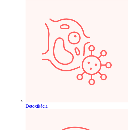
Detoxikácia