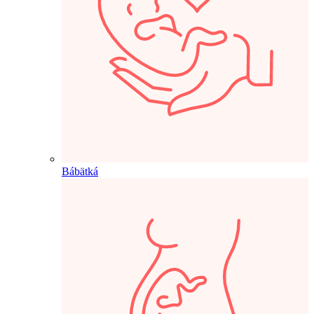
Bábätká