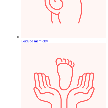
Budúce mamičky