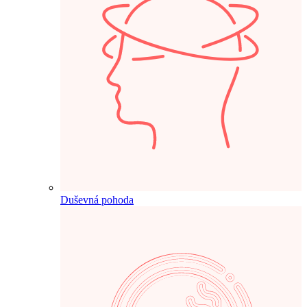
Duševná pohoda