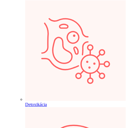
Detoxikácia