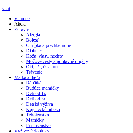
Cart
Vianoce
Akcia
Zdravie
Alergia
Bolesť
Chrípka a prechladnutie
Diabetes
Koža, vlasy, nechty
Močové cesty a pohlavné orgány
Oči, uši, ústa, nos
Trávenie
Matka a dieťa
Bábätká
Budúce mamičky
Deti od 1r.
Deti od 3r.
Detská výživa
Kojenecké mlieka
Tehotenstvo
Mamičky
Príslušenstvo
Výživové doplnky