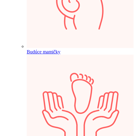
Budúce mamičky