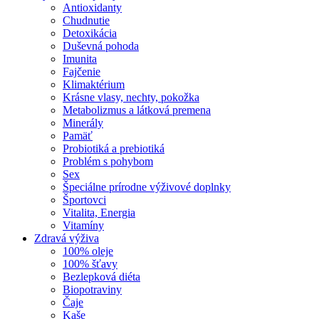
Antioxidanty
Chudnutie
Detoxikácia
Duševná pohoda
Imunita
Fajčenie
Klimaktérium
Krásne vlasy, nechty, pokožka
Metabolizmus a látková premena
Minerály
Pamäť
Probiotiká a prebiotiká
Problém s pohybom
Sex
Špeciálne prírodne výživové doplnky
Športovci
Vitalita, Energia
Vitamíny
Zdravá výživa
100% oleje
100% šťavy
Bezlepková diéta
Biopotraviny
Čaje
Kaše