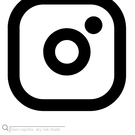
Products
search