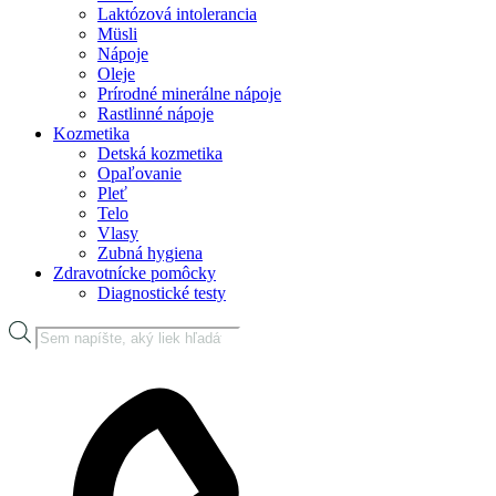
Laktózová intolerancia
Müsli
Nápoje
Oleje
Prírodné minerálne nápoje
Rastlinné nápoje
Kozmetika
Detská kozmetika
Opaľovanie
Pleť
Telo
Vlasy
Zubná hygiena
Zdravotnícke pomôcky
Diagnostické testy
Products
search