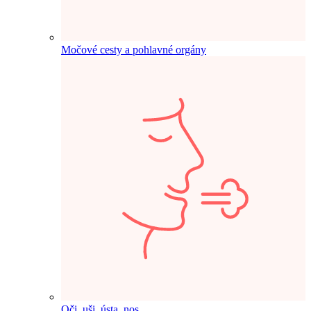
Močové cesty a pohlavné orgány
Oči, uši, ústa, nos