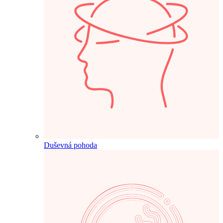
Duševná pohoda