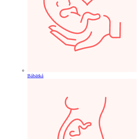
Bábätká