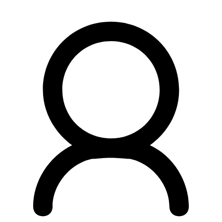
Preskočiť
na
obsah