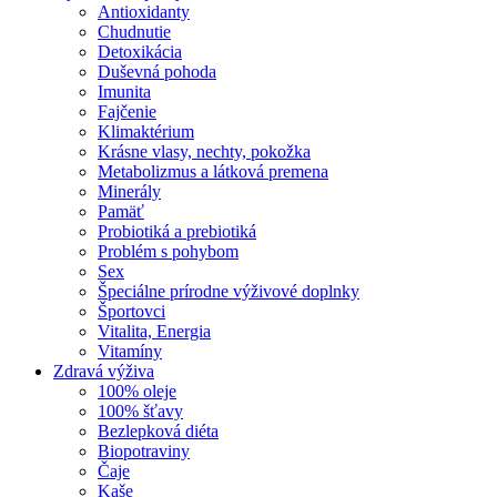
Antioxidanty
Chudnutie
Detoxikácia
Duševná pohoda
Imunita
Fajčenie
Klimaktérium
Krásne vlasy, nechty, pokožka
Metabolizmus a látková premena
Minerály
Pamäť
Probiotiká a prebiotiká
Problém s pohybom
Sex
Špeciálne prírodne výživové doplnky
Športovci
Vitalita, Energia
Vitamíny
Zdravá výživa
100% oleje
100% šťavy
Bezlepková diéta
Biopotraviny
Čaje
Kaše