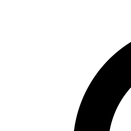
Preskočiť
na
obsah