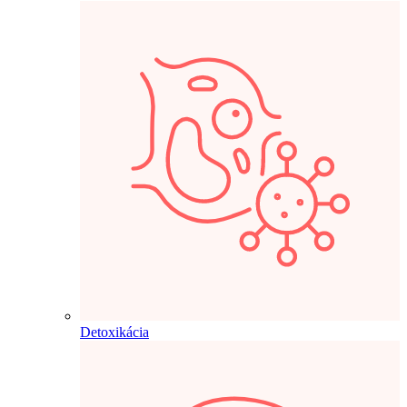
Detoxikácia