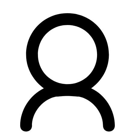
Preskočiť
na
obsah