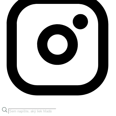
Products
search