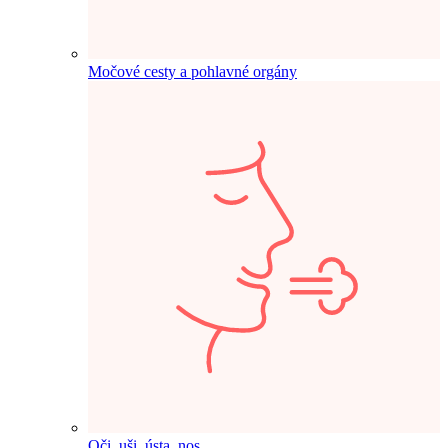
Močové cesty a pohlavné orgány
Oči, uši, ústa, nos