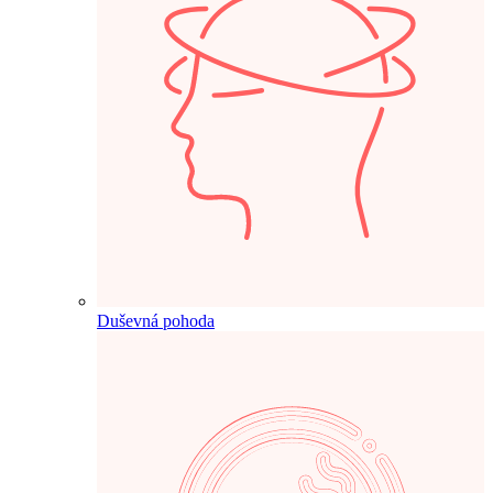
Duševná pohoda