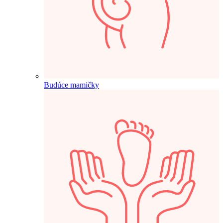
Budúce mamičky