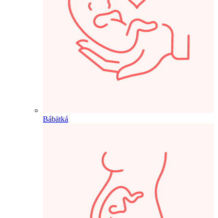
Bábätká