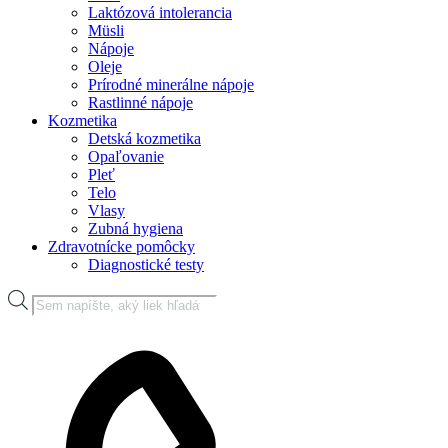
Laktózová intolerancia
Müsli
Nápoje
Oleje
Prírodné minerálne nápoje
Rastlinné nápoje
Kozmetika
Detská kozmetika
Opaľovanie
Pleť
Telo
Vlasy
Zubná hygiena
Zdravotnícke pomôcky
Diagnostické testy
Products
search