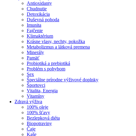
Antioxidanty
Chudnutie
Detoxikácia
Duševná pohoda
Imunita
Fajčenie
Klimaktérium
Krásne vlasy, nechty, pokožka
Metabolizmus a látková premena
Minerály
Pamäť
Probiotiká a prebiotiká
Problém s pohybom
Sex
Špeciálne prírodne výživové doplnky
Športovci
Vitalita, Energia
Vitamíny
Zdravá výživa
100% oleje
100% šťavy
Bezlepková diéta
Biopotraviny
Čaje
Kaše