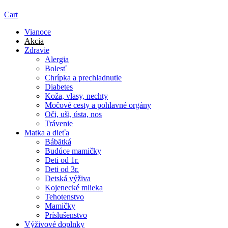
Cart
Vianoce
Akcia
Zdravie
Alergia
Bolesť
Chrípka a prechladnutie
Diabetes
Koža, vlasy, nechty
Močové cesty a pohlavné orgány
Oči, uši, ústa, nos
Trávenie
Matka a dieťa
Bábätká
Budúce mamičky
Deti od 1r.
Deti od 3r.
Detská výživa
Kojenecké mlieka
Tehotenstvo
Mamičky
Príslušenstvo
Výživové doplnky