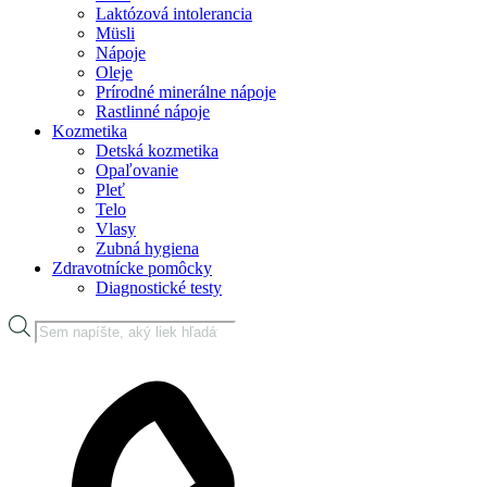
Laktózová intolerancia
Müsli
Nápoje
Oleje
Prírodné minerálne nápoje
Rastlinné nápoje
Kozmetika
Detská kozmetika
Opaľovanie
Pleť
Telo
Vlasy
Zubná hygiena
Zdravotnícke pomôcky
Diagnostické testy
Products
search