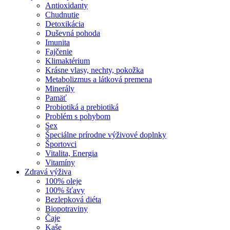
Antioxidanty
Chudnutie
Detoxikácia
Duševná pohoda
Imunita
Fajčenie
Klimaktérium
Krásne vlasy, nechty, pokožka
Metabolizmus a látková premena
Minerály
Pamäť
Probiotiká a prebiotiká
Problém s pohybom
Sex
Špeciálne prírodne výživové doplnky
Športovci
Vitalita, Energia
Vitamíny
Zdravá výživa
100% oleje
100% šťavy
Bezlepková diéta
Biopotraviny
Čaje
Kaše