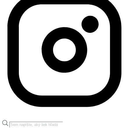
Products
search