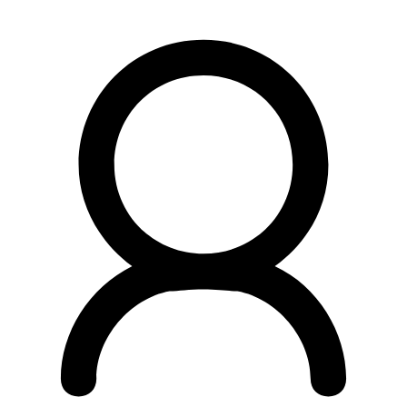
Preskočiť
na
obsah