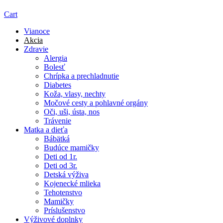
Cart
Vianoce
Akcia
Zdravie
Alergia
Bolesť
Chrípka a prechladnutie
Diabetes
Koža, vlasy, nechty
Močové cesty a pohlavné orgány
Oči, uši, ústa, nos
Trávenie
Matka a dieťa
Bábätká
Budúce mamičky
Deti od 1r.
Deti od 3r.
Detská výživa
Kojenecké mlieka
Tehotenstvo
Mamičky
Príslušenstvo
Výživové doplnky