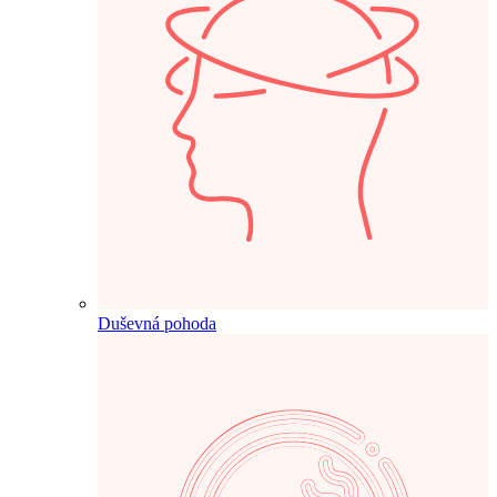
Duševná pohoda