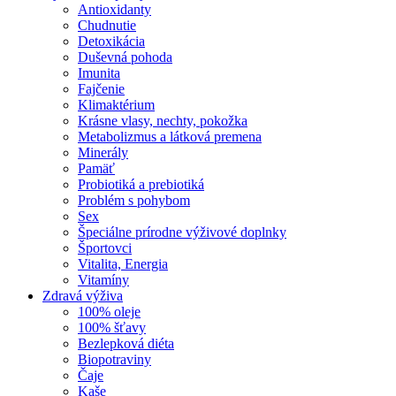
Antioxidanty
Chudnutie
Detoxikácia
Duševná pohoda
Imunita
Fajčenie
Klimaktérium
Krásne vlasy, nechty, pokožka
Metabolizmus a látková premena
Minerály
Pamäť
Probiotiká a prebiotiká
Problém s pohybom
Sex
Špeciálne prírodne výživové doplnky
Športovci
Vitalita, Energia
Vitamíny
Zdravá výživa
100% oleje
100% šťavy
Bezlepková diéta
Biopotraviny
Čaje
Kaše