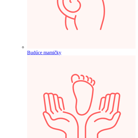
Budúce mamičky