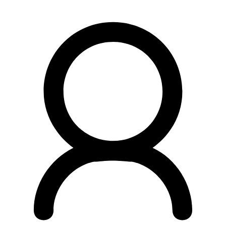
Preskočiť
na
obsah