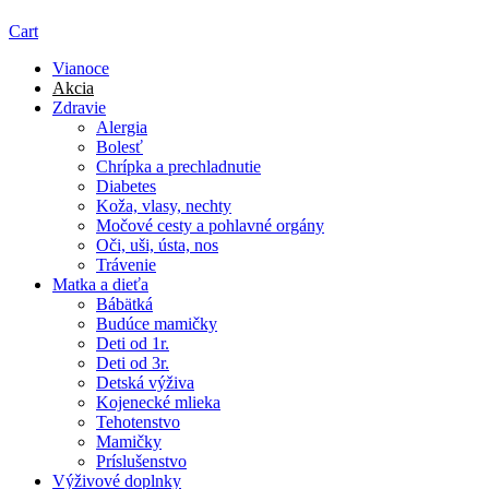
Cart
Vianoce
Akcia
Zdravie
Alergia
Bolesť
Chrípka a prechladnutie
Diabetes
Koža, vlasy, nechty
Močové cesty a pohlavné orgány
Oči, uši, ústa, nos
Trávenie
Matka a dieťa
Bábätká
Budúce mamičky
Deti od 1r.
Deti od 3r.
Detská výživa
Kojenecké mlieka
Tehotenstvo
Mamičky
Príslušenstvo
Výživové doplnky