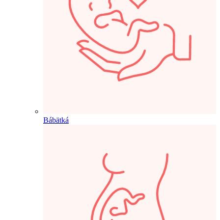
Bábätká