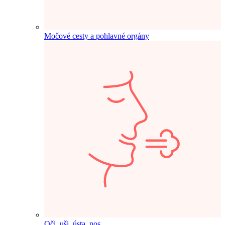
Močové cesty a pohlavné orgány
Oči, uši, ústa, nos