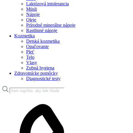
Laktózová intolerancia
Müsli
Nápoje
Oleje
Prírodné minerálne nápoje
Rastlinné nápoje
Kozmetika
Detská kozmetika
Opaľovanie
Pleť
Telo
Vlasy
Zubná hygiena
Zdravotnícke pomôcky
Diagnostické testy
Products
search