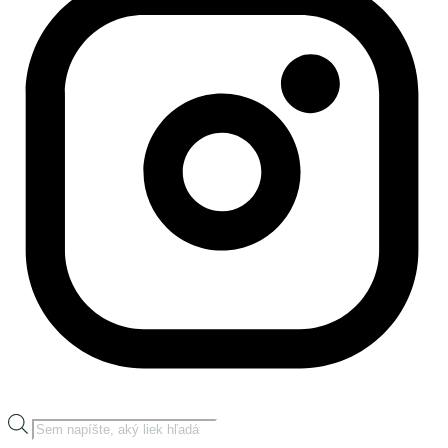
Products
search