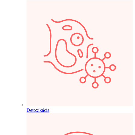
Detoxikácia