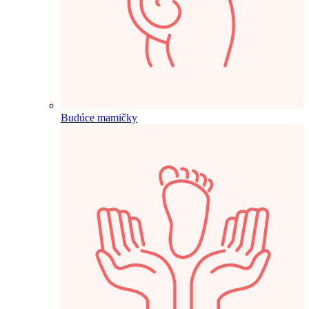
Budúce mamičky