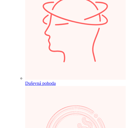
Duševná pohoda