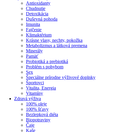
Antioxidanty
Chudnutie
Detoxikácia
Duševná pohoda
Imunita
Fajčenie
Klimaktérium
Krásne vlasy, nechty, pokožka
Metabolizmus a látková premena
Minerály
Pamäť
Probiotiká a prebiotiká
Problém s pohybom
Sex
Špeciálne prírodne výživové doplnky
Športovci
Vitalita, Energia
Vitamíny
Zdravá výživa
100% oleje
100% šťavy
Bezlepková diéta
Biopotraviny
Čaje
Kaše