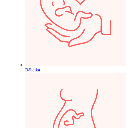
Bábätká