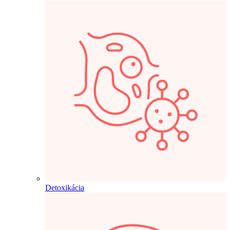
Detoxikácia