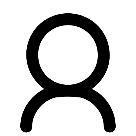
Preskočiť
na
obsah