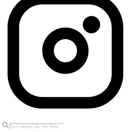
Products
search