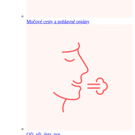
Močové cesty a pohlavné orgány
Oči, uši, ústa, nos