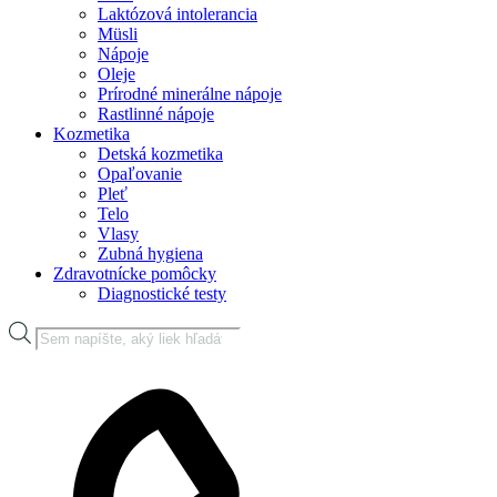
Laktózová intolerancia
Müsli
Nápoje
Oleje
Prírodné minerálne nápoje
Rastlinné nápoje
Kozmetika
Detská kozmetika
Opaľovanie
Pleť
Telo
Vlasy
Zubná hygiena
Zdravotnícke pomôcky
Diagnostické testy
Products
search