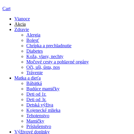
Cart
Vianoce
Akcia
Zdravie
Alergia
Bolesť
Chrípka a prechladnutie
Diabetes
Koža, vlasy, nechty
Močové cesty a pohlavné orgány
Oči, uši, ústa, nos
Trávenie
Matka a dieťa
Bábätká
Budúce mamičky
Deti od 1r.
Deti od 3r.
Detská výživa
Kojenecké mlieka
Tehotenstvo
Mamičky
Príslušenstvo
Výživové doplnky