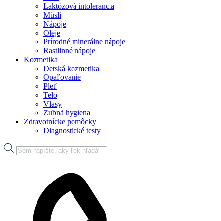
Laktózová intolerancia
Müsli
Nápoje
Oleje
Prírodné minerálne nápoje
Rastlinné nápoje
Kozmetika
Detská kozmetika
Opaľovanie
Pleť
Telo
Vlasy
Zubná hygiena
Zdravotnícke pomôcky
Diagnostické testy
Products
search