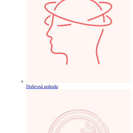
Duševná pohoda