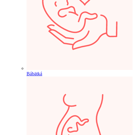
Bábätká