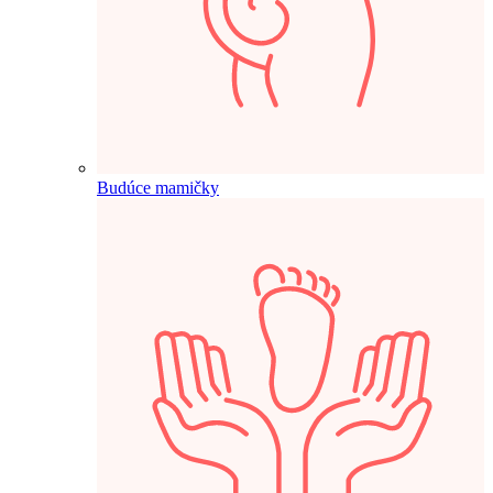
Budúce mamičky