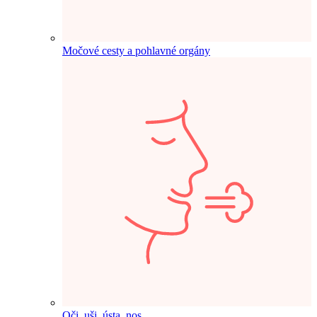
Močové cesty a pohlavné orgány
Oči, uši, ústa, nos