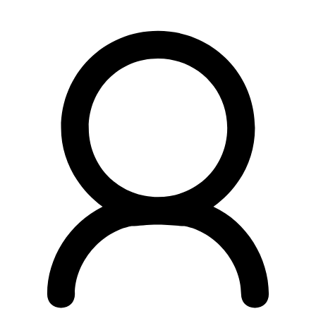
Preskočiť
na
obsah