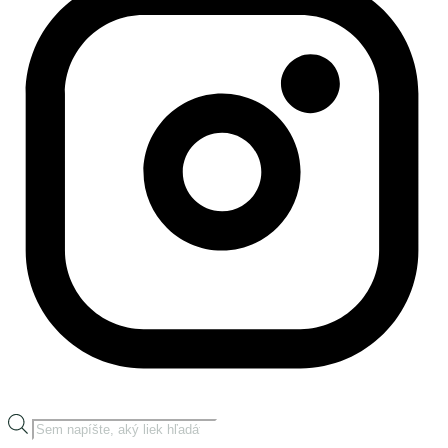
Products
search