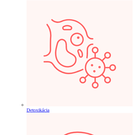
Detoxikácia