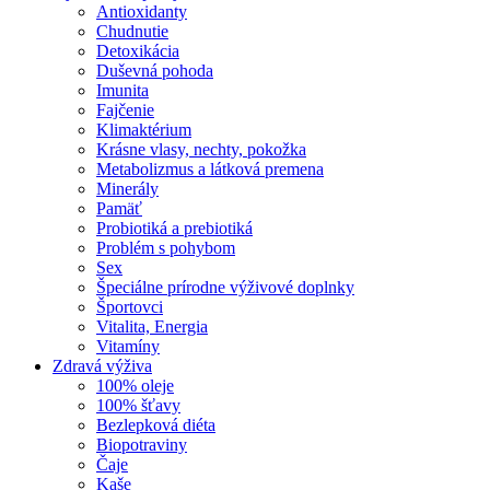
Antioxidanty
Chudnutie
Detoxikácia
Duševná pohoda
Imunita
Fajčenie
Klimaktérium
Krásne vlasy, nechty, pokožka
Metabolizmus a látková premena
Minerály
Pamäť
Probiotiká a prebiotiká
Problém s pohybom
Sex
Špeciálne prírodne výživové doplnky
Športovci
Vitalita, Energia
Vitamíny
Zdravá výživa
100% oleje
100% šťavy
Bezlepková diéta
Biopotraviny
Čaje
Kaše