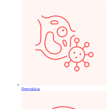
Detoxikácia