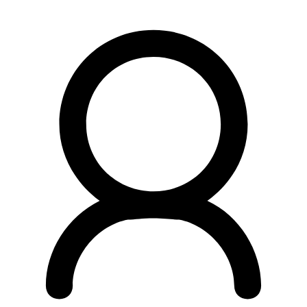
Preskočiť
na
obsah