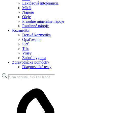
Laktózová intolerancia
Müsli
Nápoje
Oleje
Prírodné minerálne nápoje
Rastlinné nápoje
Kozmetika
Detská kozmetika
Opaľovanie
Pleť
Telo
Vlasy
Zubná hygiena
Zdravotnícke pomôcky
Diagnostické testy
Products
search