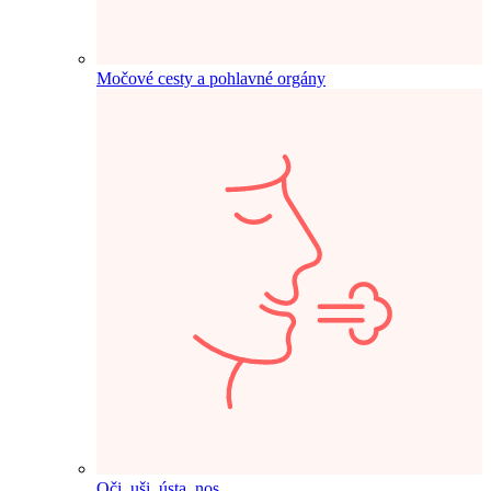
Močové cesty a pohlavné orgány
Oči, uši, ústa, nos