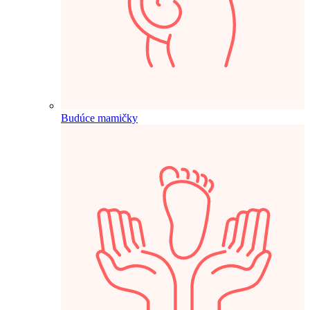
Budúce mamičky