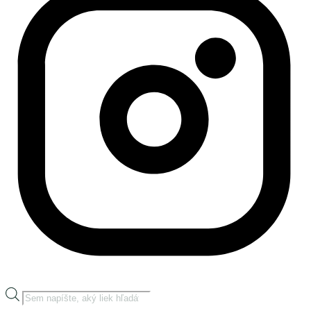
Products
search