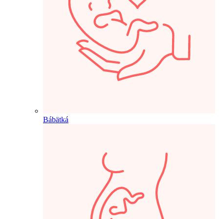
Bábätká