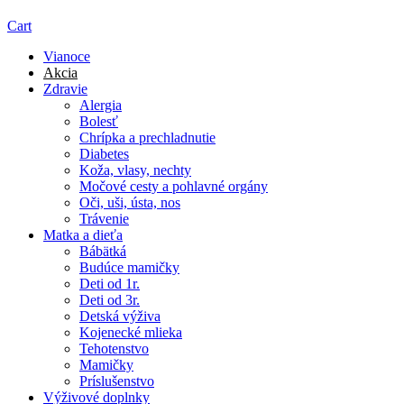
Cart
Vianoce
Akcia
Zdravie
Alergia
Bolesť
Chrípka a prechladnutie
Diabetes
Koža, vlasy, nechty
Močové cesty a pohlavné orgány
Oči, uši, ústa, nos
Trávenie
Matka a dieťa
Bábätká
Budúce mamičky
Deti od 1r.
Deti od 3r.
Detská výživa
Kojenecké mlieka
Tehotenstvo
Mamičky
Príslušenstvo
Výživové doplnky