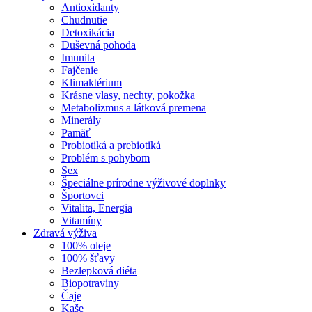
Antioxidanty
Chudnutie
Detoxikácia
Duševná pohoda
Imunita
Fajčenie
Klimaktérium
Krásne vlasy, nechty, pokožka
Metabolizmus a látková premena
Minerály
Pamäť
Probiotiká a prebiotiká
Problém s pohybom
Sex
Špeciálne prírodne výživové doplnky
Športovci
Vitalita, Energia
Vitamíny
Zdravá výživa
100% oleje
100% šťavy
Bezlepková diéta
Biopotraviny
Čaje
Kaše