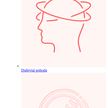
Duševná pohoda