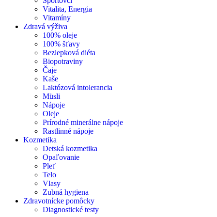
Športovci
Vitalita, Energia
Vitamíny
Zdravá výživa
100% oleje
100% šťavy
Bezlepková diéta
Biopotraviny
Čaje
Kaše
Laktózová intolerancia
Müsli
Nápoje
Oleje
Prírodné minerálne nápoje
Rastlinné nápoje
Kozmetika
Detská kozmetika
Opaľovanie
Pleť
Telo
Vlasy
Zubná hygiena
Zdravotnícke pomôcky
Diagnostické testy