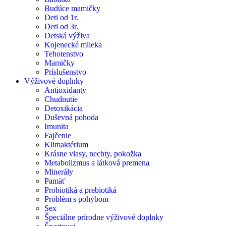
Budúce mamičky
Deti od 1r.
Deti od 3r.
Detská výživa
Kojenecké mlieka
Tehotenstvo
Mamičky
Príslušenstvo
Výživové doplnky
Antioxidanty
Chudnutie
Detoxikácia
Duševná pohoda
Imunita
Fajčenie
Klimaktérium
Krásne vlasy, nechty, pokožka
Metabolizmus a látková premena
Minerály
Pamäť
Probiotiká a prebiotiká
Problém s pohybom
Sex
Špeciálne prírodne výživové doplnky