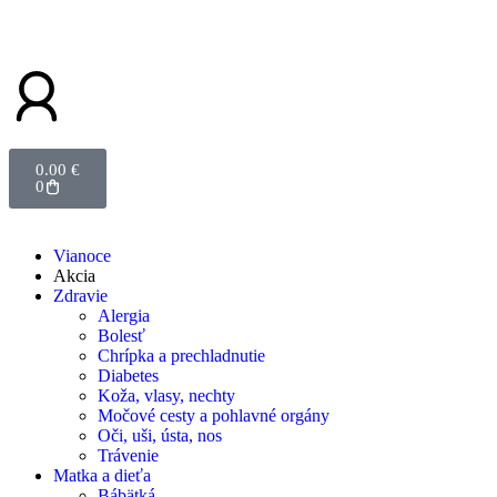
0.00
€
0
Vianoce
Akcia
Zdravie
Alergia
Bolesť
Chrípka a prechladnutie
Diabetes
Koža, vlasy, nechty
Močové cesty a pohlavné orgány
Oči, uši, ústa, nos
Trávenie
Matka a dieťa
Bábätká