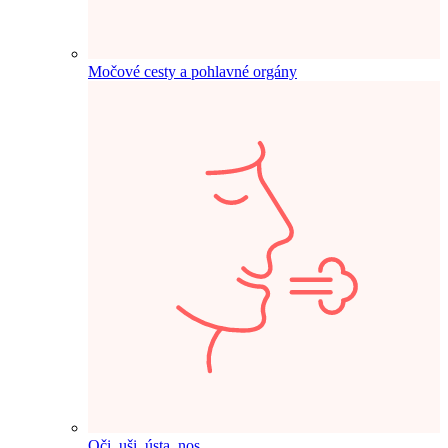
Močové cesty a pohlavné orgány
Oči, uši, ústa, nos