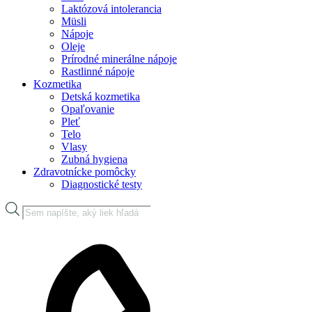
Laktózová intolerancia
Müsli
Nápoje
Oleje
Prírodné minerálne nápoje
Rastlinné nápoje
Kozmetika
Detská kozmetika
Opaľovanie
Pleť
Telo
Vlasy
Zubná hygiena
Zdravotnícke pomôcky
Diagnostické testy
Products
search