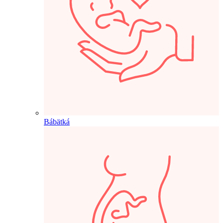
Bábätká