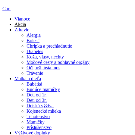
Cart
Vianoce
Akcia
Zdravie
Alergia
Bolesť
Chrípka a prechladnutie
Diabetes
Koža, vlasy, nechty
Močové cesty a pohlavné orgány
Oči, uši, ústa, nos
Trávenie
Matka a dieťa
Bábätká
Budúce mamičky
Deti od 1r.
Deti od 3r.
Detská výživa
Kojenecké mlieka
Tehotenstvo
Mamičky
Príslušenstvo
Výživové doplnky