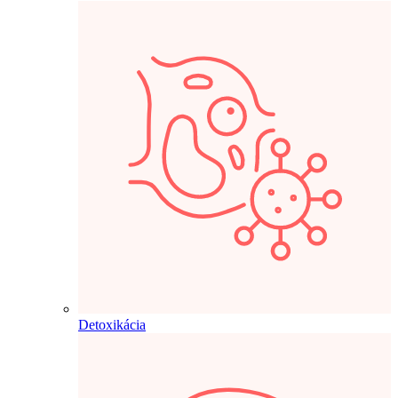
Detoxikácia