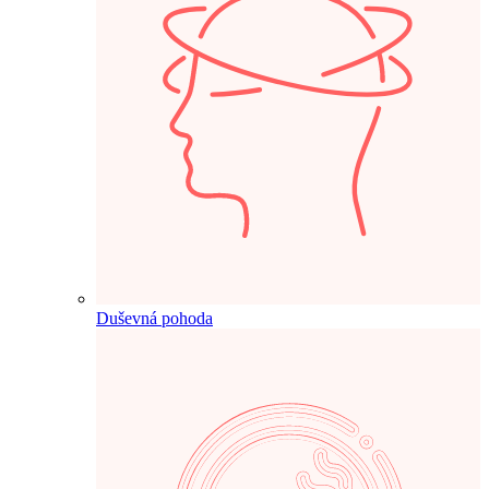
Duševná pohoda