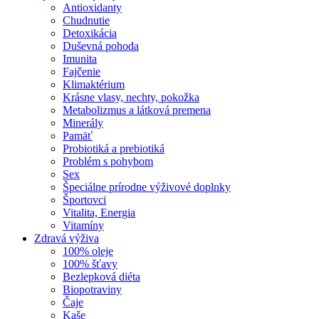
Antioxidanty
Chudnutie
Detoxikácia
Duševná pohoda
Imunita
Fajčenie
Klimaktérium
Krásne vlasy, nechty, pokožka
Metabolizmus a látková premena
Minerály
Pamäť
Probiotiká a prebiotiká
Problém s pohybom
Sex
Špeciálne prírodne výživové doplnky
Športovci
Vitalita, Energia
Vitamíny
Zdravá výživa
100% oleje
100% šťavy
Bezlepková diéta
Biopotraviny
Čaje
Kaše