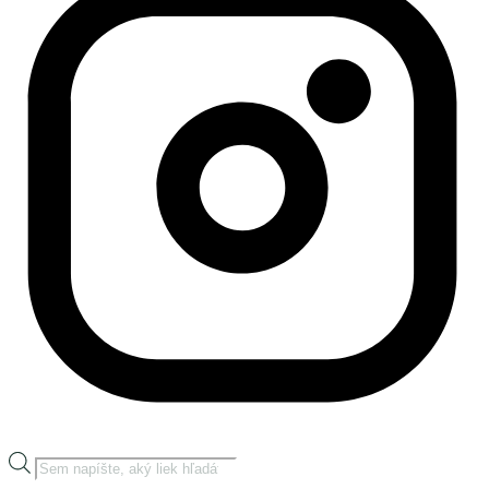
Products
search