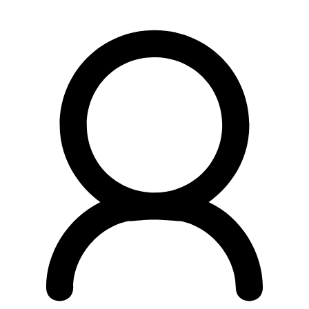
Preskočiť
na
obsah