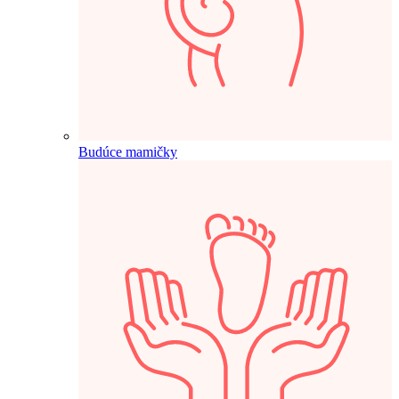
Budúce mamičky