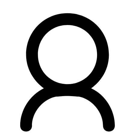
Preskočiť
na
obsah