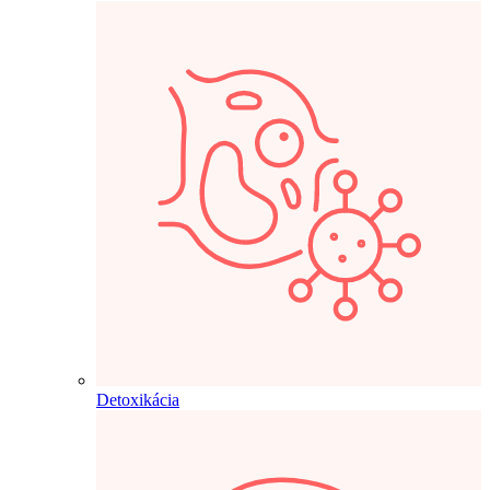
Detoxikácia