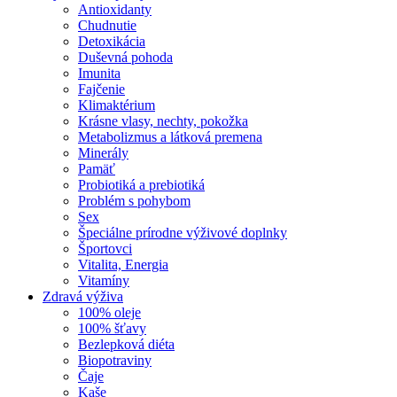
Antioxidanty
Chudnutie
Detoxikácia
Duševná pohoda
Imunita
Fajčenie
Klimaktérium
Krásne vlasy, nechty, pokožka
Metabolizmus a látková premena
Minerály
Pamäť
Probiotiká a prebiotiká
Problém s pohybom
Sex
Špeciálne prírodne výživové doplnky
Športovci
Vitalita, Energia
Vitamíny
Zdravá výživa
100% oleje
100% šťavy
Bezlepková diéta
Biopotraviny
Čaje
Kaše