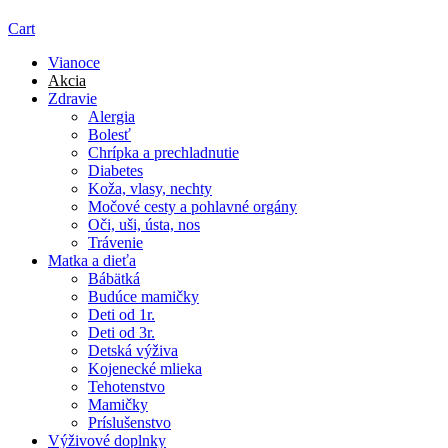
Cart
Vianoce
Akcia
Zdravie
Alergia
Bolesť
Chrípka a prechladnutie
Diabetes
Koža, vlasy, nechty
Močové cesty a pohlavné orgány
Oči, uši, ústa, nos
Trávenie
Matka a dieťa
Bábätká
Budúce mamičky
Deti od 1r.
Deti od 3r.
Detská výživa
Kojenecké mlieka
Tehotenstvo
Mamičky
Príslušenstvo
Výživové doplnky