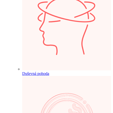
Duševná pohoda