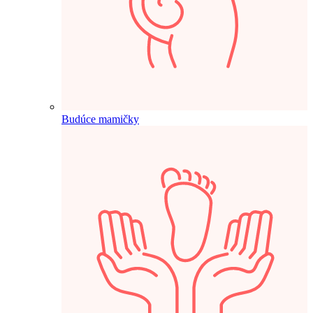
Budúce mamičky