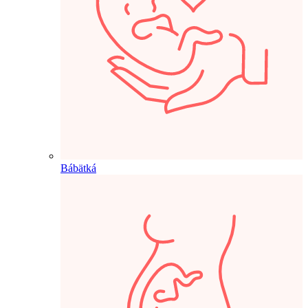
Bábätká