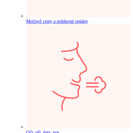
Močové cesty a pohlavné orgány
Oči, uši, ústa, nos