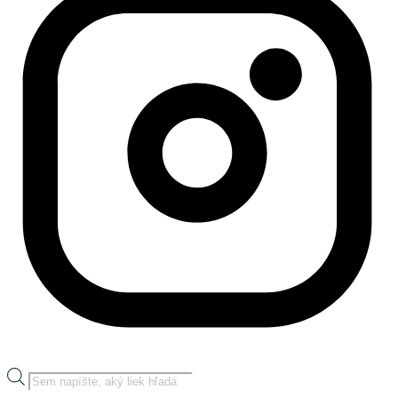
Products
search