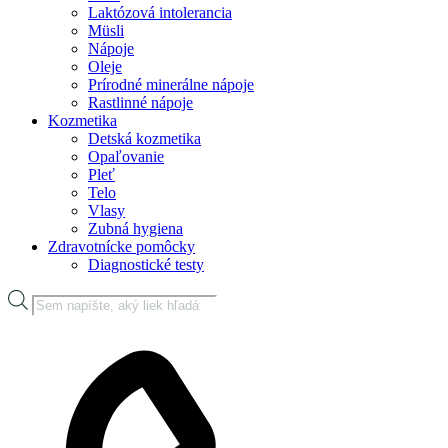
Laktózová intolerancia
Müsli
Nápoje
Oleje
Prírodné minerálne nápoje
Rastlinné nápoje
Kozmetika
Detská kozmetika
Opaľovanie
Pleť
Telo
Vlasy
Zubná hygiena
Zdravotnícke pomôcky
Diagnostické testy
Products
search