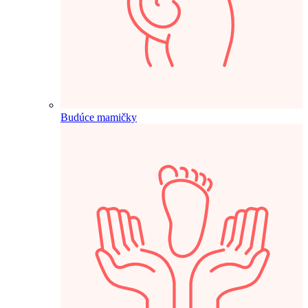
Budúce mamičky