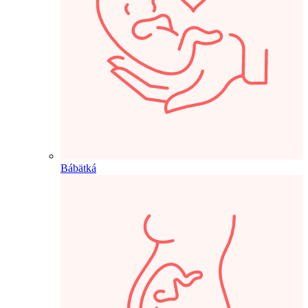
Bábätká