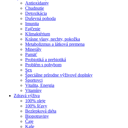
Antioxidanty
Chudnutie
Detoxikácia
Duševná pohoda
Imunita
Fajčenie
Klimaktérium
Krásne vlasy, nechty, pokožka
Metabolizmus a látková premena
Minerály
Pamäť
Probiotiká a prebiotiká
Problém s pohybom
Sex
Špeciálne prírodne výživové doplnky
Športovci
Vitalita, Energia
Vitamíny
Zdravá výživa
100% oleje
100% šťavy
Bezlepková diéta
Biopotraviny
Čaje
Kaše