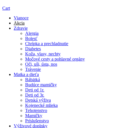
Cart
Vianoce
Akcia
Zdravie
Alergia
Bolesť
Chrípka a prechladnutie
Diabetes
Koža, vlasy, nechty
Močové cesty a pohlavné orgány
Oči, uši, ústa, nos
Trávenie
Matka a dieťa
Bábätká
Budúce mamičky
Deti od 1r.
Deti od 3r.
Detská výživa
Kojenecké mlieka
Tehotenstvo
Mamičky
Príslušenstvo
Výživové doplnky