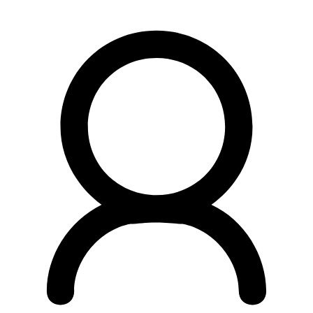
Preskočiť
na
obsah