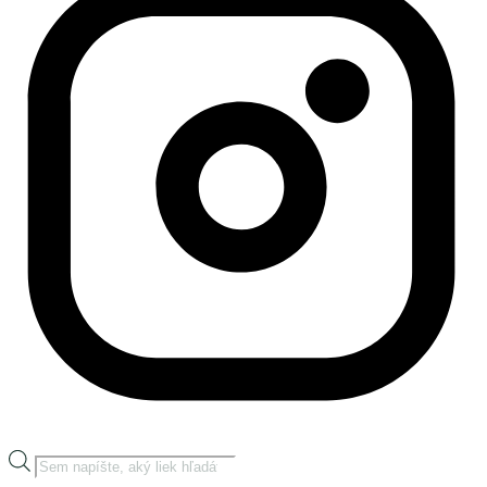
Products
search