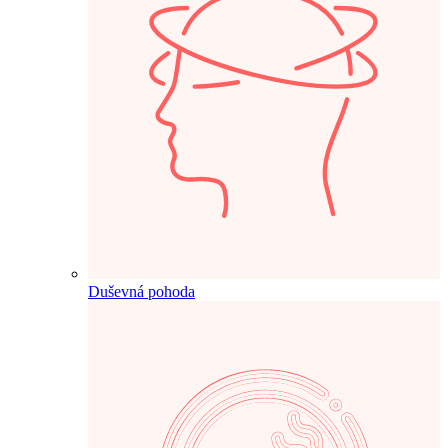
Duševná pohoda