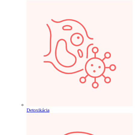
Detoxikácia