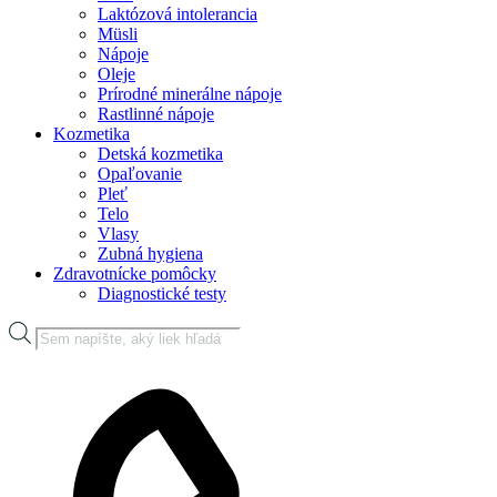
Laktózová intolerancia
Müsli
Nápoje
Oleje
Prírodné minerálne nápoje
Rastlinné nápoje
Kozmetika
Detská kozmetika
Opaľovanie
Pleť
Telo
Vlasy
Zubná hygiena
Zdravotnícke pomôcky
Diagnostické testy
Products
search