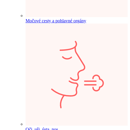
Močové cesty a pohlavné orgány
Oči, uši, ústa, nos