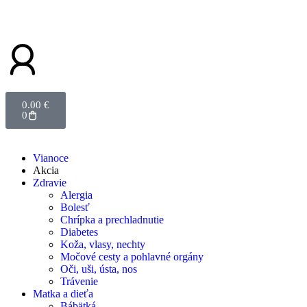
0.00
€
0
Vianoce
Akcia
Zdravie
Alergia
Bolesť
Chrípka a prechladnutie
Diabetes
Koža, vlasy, nechty
Močové cesty a pohlavné orgány
Oči, uši, ústa, nos
Trávenie
Matka a dieťa
Bábätká