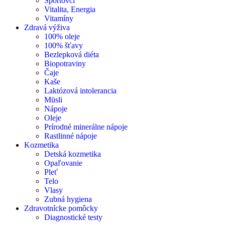
Športovci
Vitalita, Energia
Vitamíny
Zdravá výživa
100% oleje
100% šťavy
Bezlepková diéta
Biopotraviny
Čaje
Kaše
Laktózová intolerancia
Müsli
Nápoje
Oleje
Prírodné minerálne nápoje
Rastlinné nápoje
Kozmetika
Detská kozmetika
Opaľovanie
Pleť
Telo
Vlasy
Zubná hygiena
Zdravotnícke pomôcky
Diagnostické testy