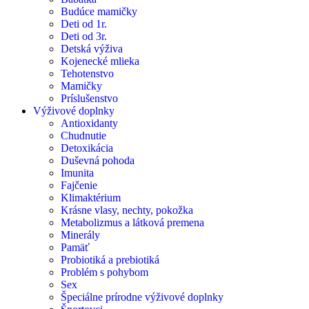
Budúce mamičky
Deti od 1r.
Deti od 3r.
Detská výživa
Kojenecké mlieka
Tehotenstvo
Mamičky
Príslušenstvo
Výživové doplnky
Antioxidanty
Chudnutie
Detoxikácia
Duševná pohoda
Imunita
Fajčenie
Klimaktérium
Krásne vlasy, nechty, pokožka
Metabolizmus a látková premena
Minerály
Pamäť
Probiotiká a prebiotiká
Problém s pohybom
Sex
Špeciálne prírodne výživové doplnky