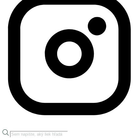
Products
search