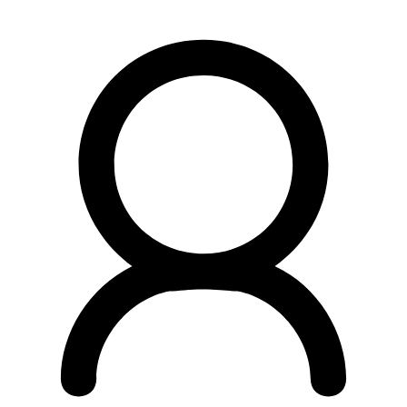
Preskočiť
na
obsah