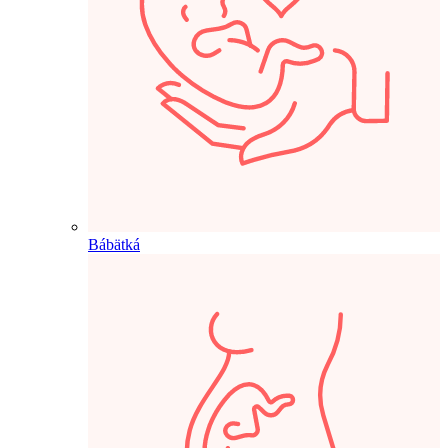
Bábätká