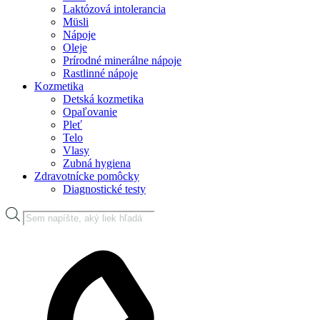
Laktózová intolerancia
Müsli
Nápoje
Oleje
Prírodné minerálne nápoje
Rastlinné nápoje
Kozmetika
Detská kozmetika
Opaľovanie
Pleť
Telo
Vlasy
Zubná hygiena
Zdravotnícke pomôcky
Diagnostické testy
Products
search