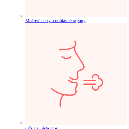
Močové cesty a pohlavné orgány
Oči, uši, ústa, nos