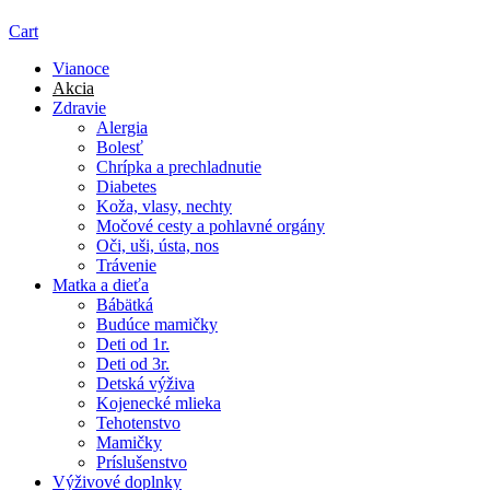
Cart
Vianoce
Akcia
Zdravie
Alergia
Bolesť
Chrípka a prechladnutie
Diabetes
Koža, vlasy, nechty
Močové cesty a pohlavné orgány
Oči, uši, ústa, nos
Trávenie
Matka a dieťa
Bábätká
Budúce mamičky
Deti od 1r.
Deti od 3r.
Detská výživa
Kojenecké mlieka
Tehotenstvo
Mamičky
Príslušenstvo
Výživové doplnky