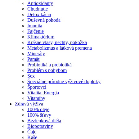
Antioxidanty
Chudnutie
Detoxikácia
Duševná pohoda
Imunita
Fajčenie
Klimaktérium
Krásne vlasy, nechty, pokožka
Metabolizmus a látková premena
Minerály
Pamäť
Probiotiká a prebiotiká
Problém s pohybom
Sex
Špeciálne prírodne výživové doplnky
Športovci
Vitalita, Energia
Vitamíny
Zdravá výživa
100% oleje
100% šťavy
Bezlepková diéta
Biopotraviny
Čaje
Kaše