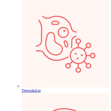
Detoxikácia