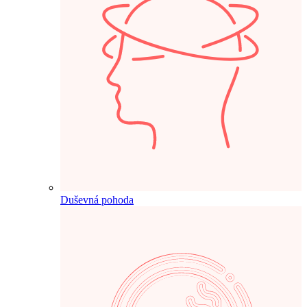
Duševná pohoda