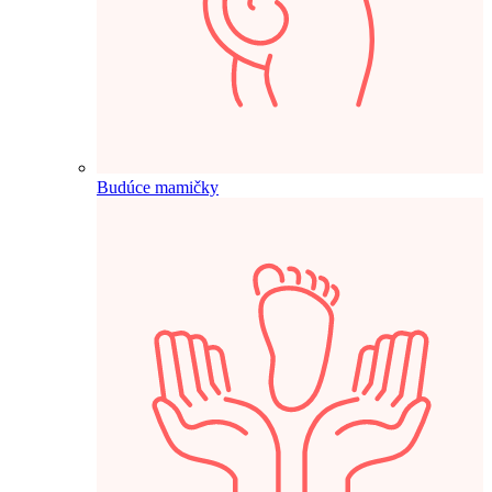
Budúce mamičky