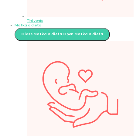
Trávenie
Matka a dieťa
Close Matka a dieťa
Open Matka a dieťa