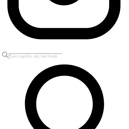
Products
search