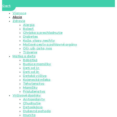
Cart
Vianoce
Akcia
Zdravie
Alergia
Bolesť
Chrípka a prechladnutie
Diabetes
Koža, vlasy, nechty
Močové cesty a pohlavné orgány
Oči, uši, ústa, nos
Trávenie
Matka a dieťa
Bábätká
Budúce mamičky
Deti od 1r.
Deti od 3r.
Detská výživa
Kojenecké mlieka
Tehotenstvo
Mamičky
Príslušenstvo
Výživové doplnky
Antioxidanty
Chudnutie
Detoxikácia
Duševná pohoda
Imunita