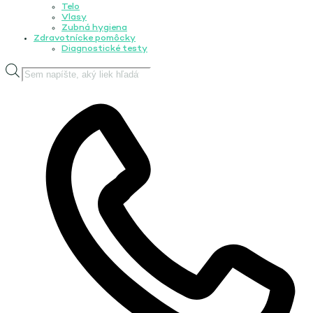
Telo
Vlasy
Zubná hygiena
Zdravotnícke pomôcky
Diagnostické testy
Products
search