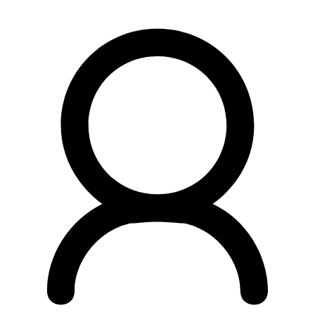
Preskočiť
na
obsah