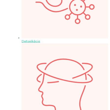
Detoxikácia