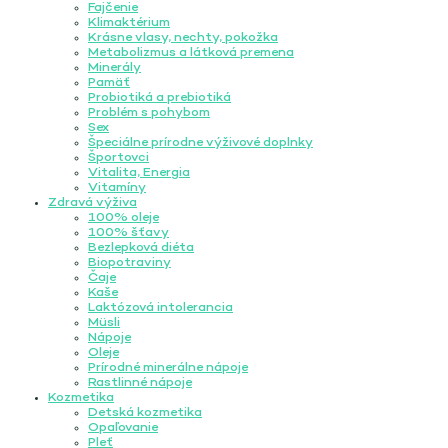
Fajčenie
Klimaktérium
Krásne vlasy, nechty, pokožka
Metabolizmus a látková premena
Minerály
Pamäť
Probiotiká a prebiotiká
Problém s pohybom
Sex
Špeciálne prírodne výživové doplnky
Športovci
Vitalita, Energia
Vitamíny
Zdravá výživa
100% oleje
100% šťavy
Bezlepková diéta
Biopotraviny
Čaje
Kaše
Laktózová intolerancia
Müsli
Nápoje
Oleje
Prírodné minerálne nápoje
Rastlinné nápoje
Kozmetika
Detská kozmetika
Opaľovanie
Pleť