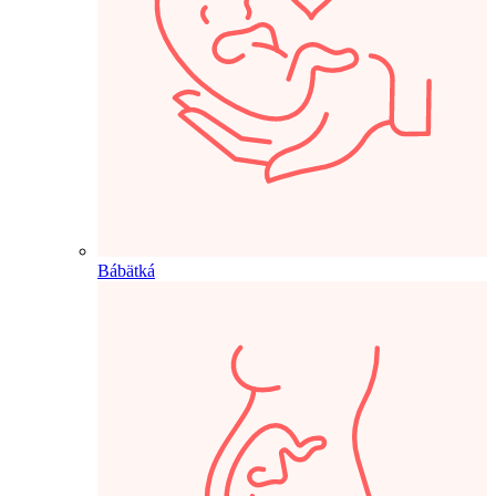
Bábätká