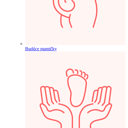
Budúce mamičky