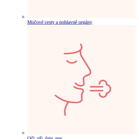
Močové cesty a pohlavné orgány
Oči, uši, ústa, nos