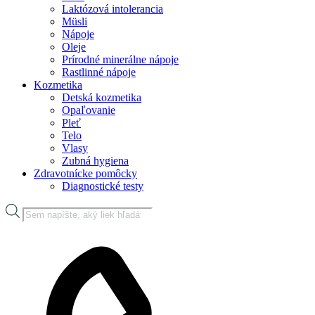
Laktózová intolerancia
Müsli
Nápoje
Oleje
Prírodné minerálne nápoje
Rastlinné nápoje
Kozmetika
Detská kozmetika
Opaľovanie
Pleť
Telo
Vlasy
Zubná hygiena
Zdravotnícke pomôcky
Diagnostické testy
Products
search