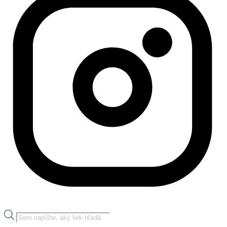
Products
search