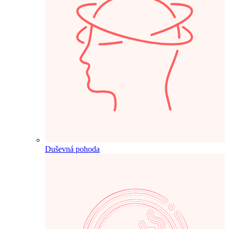
Duševná pohoda