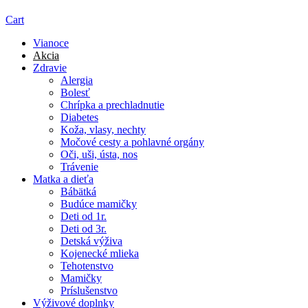
Cart
Vianoce
Akcia
Zdravie
Alergia
Bolesť
Chrípka a prechladnutie
Diabetes
Koža, vlasy, nechty
Močové cesty a pohlavné orgány
Oči, uši, ústa, nos
Trávenie
Matka a dieťa
Bábätká
Budúce mamičky
Deti od 1r.
Deti od 3r.
Detská výživa
Kojenecké mlieka
Tehotenstvo
Mamičky
Príslušenstvo
Výživové doplnky