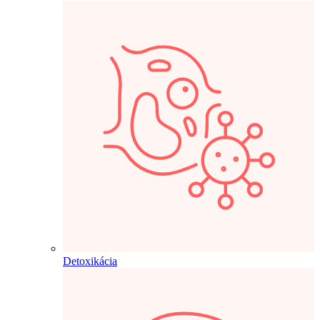
Detoxikácia