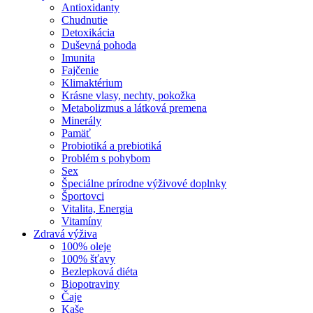
Antioxidanty
Chudnutie
Detoxikácia
Duševná pohoda
Imunita
Fajčenie
Klimaktérium
Krásne vlasy, nechty, pokožka
Metabolizmus a látková premena
Minerály
Pamäť
Probiotiká a prebiotiká
Problém s pohybom
Sex
Špeciálne prírodne výživové doplnky
Športovci
Vitalita, Energia
Vitamíny
Zdravá výživa
100% oleje
100% šťavy
Bezlepková diéta
Biopotraviny
Čaje
Kaše