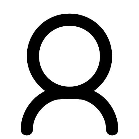
Preskočiť
na
obsah