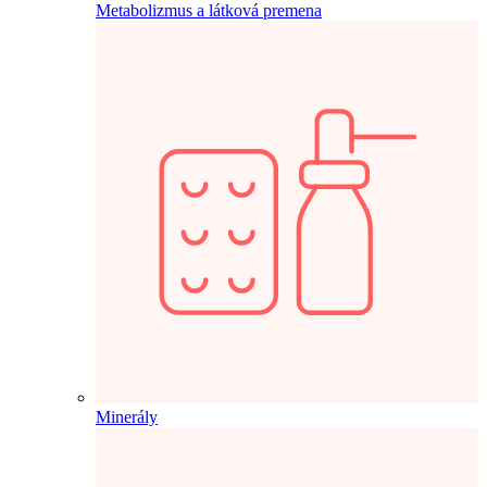
Metabolizmus a látková premena
Minerály