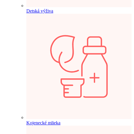
Detská výživa
Kojenecké mlieka