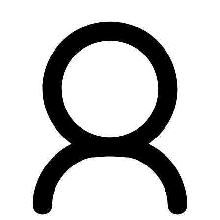
Preskočiť
na
obsah