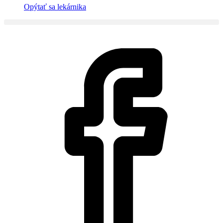
Opýtať sa lekárnika