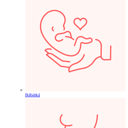
Bábätká