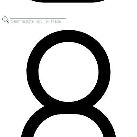
Products
search