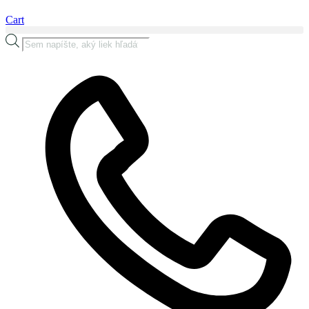
Cart
Products
search