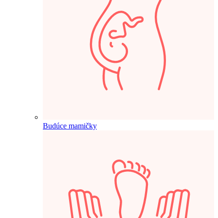
Budúce mamičky