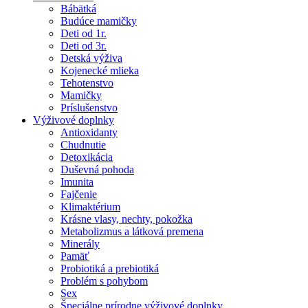
Bábätká
Budúce mamičky
Deti od 1r.
Deti od 3r.
Detská výživa
Kojenecké mlieka
Tehotenstvo
Mamičky
Príslušenstvo
Výživové doplnky
Antioxidanty
Chudnutie
Detoxikácia
Duševná pohoda
Imunita
Fajčenie
Klimaktérium
Krásne vlasy, nechty, pokožka
Metabolizmus a látková premena
Minerály
Pamäť
Probiotiká a prebiotiká
Problém s pohybom
Sex
Špeciálne prírodne výživové doplnky