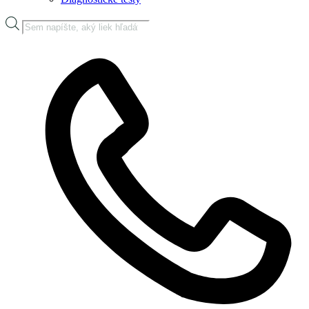
Products
search