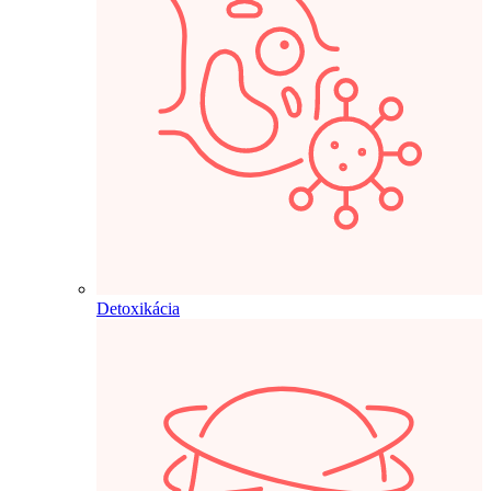
Detoxikácia