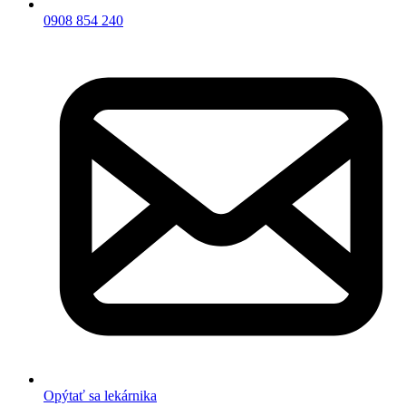
0908 854 240
Opýtať sa lekárnika