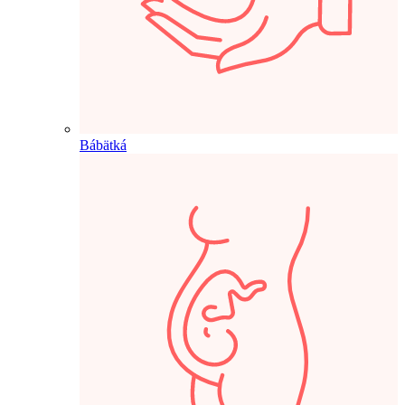
Bábätká