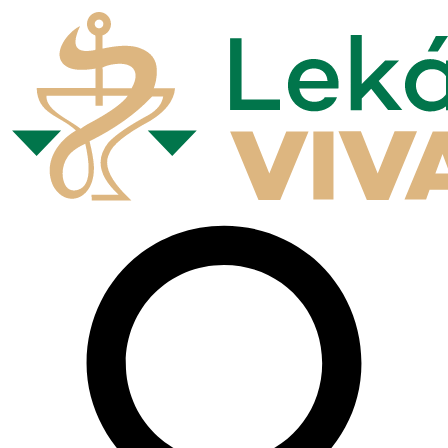
Preskočiť
na
obsah