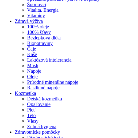
Športovci
Vitalita, Energia
Vitamíny
Zdravá výživa
100% oleje
100% šťavy
Bezlepková diéta
Biopotraviny
Čaje
Kaše
Laktózová intolerancia
Müsli
Nápoje
Oleje
Prírodné minerálne nápoje
Rastlinné nápoje
Kozmetika
Detská kozmetika
Opaľovanie
Pleť
Telo
Vlasy
Zubná hygiena
Zdravotnícke pomôcky
Diagnostické testy