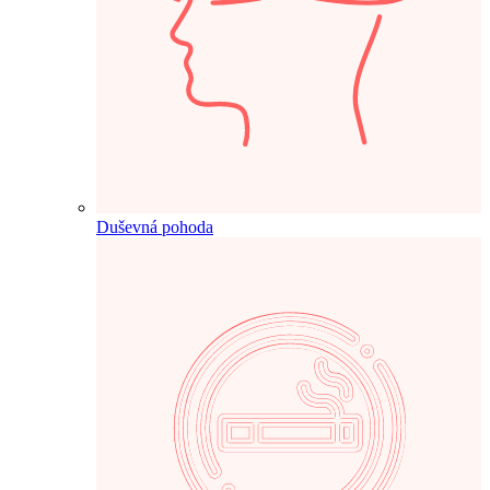
Duševná pohoda