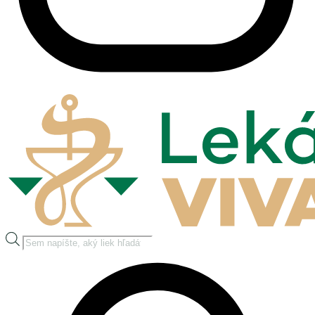
Products
search