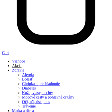
Cart
Vianoce
Akcia
Zdravie
Alergia
Bolesť
Chrípka a prechladnutie
Diabetes
Koža, vlasy, nechty
Močové cesty a pohlavné orgány
Oči, uši, ústa, nos
Trávenie
Matka a dieťa