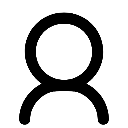
Preskočiť
na
obsah