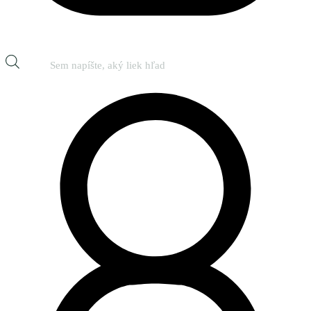
Products
search