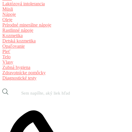
Laktózová intolerancia
Müsli
Nápoje
Oleje
Prírodné minerálne nápoje
Rastlinné nápoje
Kozmetika
Detská kozmetika
Opaľovanie
Pleť
Telo
Vlasy
Zubná hygiena
Zdravotnícke pomôcky
Diagnostické testy
Products
search