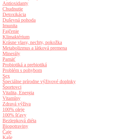
Antioxidanty
Chudnutie
Detoxikácia
Duševná pohoda
Imunita
Fajčenie
Klimaktérium
Krásne vlasy, nechty, pokožka
Metabolizmus a látková premena
Minerály
Pamäť
Probiotiká a prebiotiká
Problém s pohybom
Sex
Špeciálne prírodne výživové doplnky
Športovci
Vitalita, Energia
Vitamíny
Zdravá výživa
100% oleje
100% šťavy
Bezlepková diéta
Biopotraviny
Čaje
Kaše