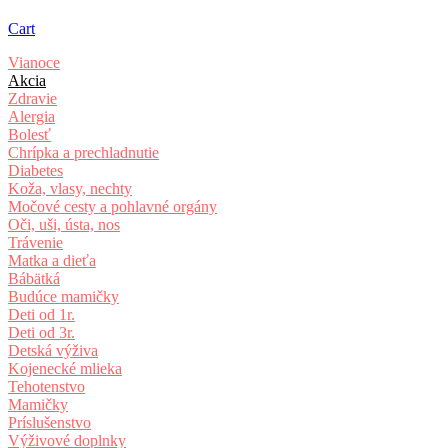
Cart
Vianoce
Akcia
Zdravie
Alergia
Bolesť
Chrípka a prechladnutie
Diabetes
Koža, vlasy, nechty
Močové cesty a pohlavné orgány
Oči, uši, ústa, nos
Trávenie
Matka a dieťa
Bábätká
Budúce mamičky
Deti od 1r.
Deti od 3r.
Detská výživa
Kojenecké mlieka
Tehotenstvo
Mamičky
Príslušenstvo
Výživové doplnky