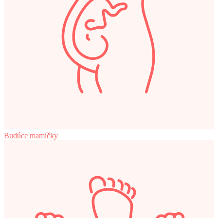
Budúce mamičky