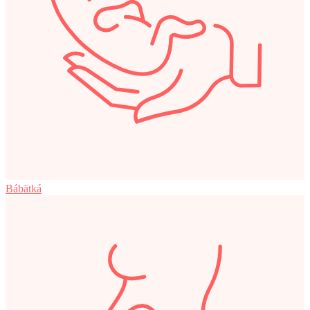
Bábätká