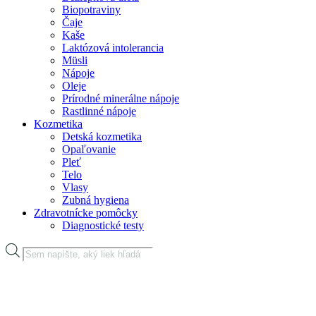
Biopotraviny
Čaje
Kaše
Laktózová intolerancia
Müsli
Nápoje
Oleje
Prírodné minerálne nápoje
Rastlinné nápoje
Kozmetika
Detská kozmetika
Opaľovanie
Pleť
Telo
Vlasy
Zubná hygiena
Zdravotnícke pomôcky
Diagnostické testy
Products
search