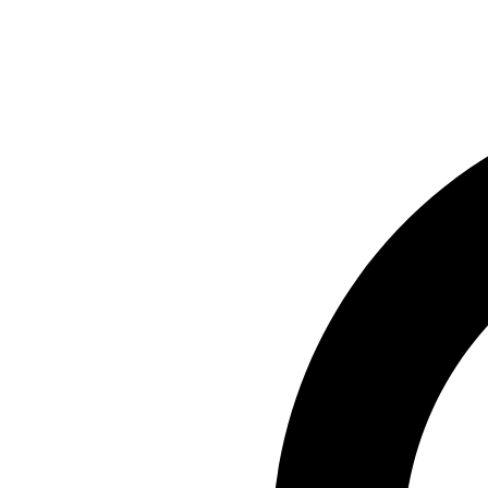
Preskočiť
na
obsah