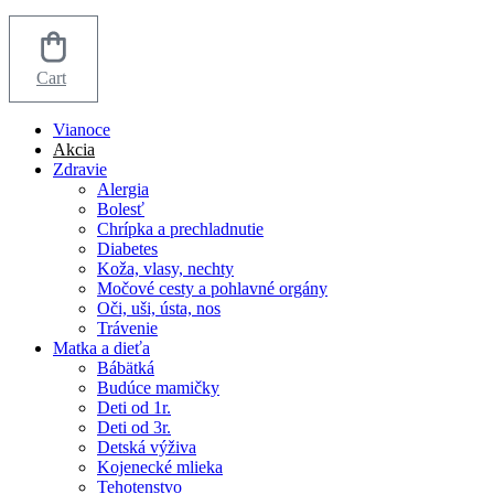
Cart
Vianoce
Akcia
Zdravie
Alergia
Bolesť
Chrípka a prechladnutie
Diabetes
Koža, vlasy, nechty
Močové cesty a pohlavné orgány
Oči, uši, ústa, nos
Trávenie
Matka a dieťa
Bábätká
Budúce mamičky
Deti od 1r.
Deti od 3r.
Detská výživa
Kojenecké mlieka
Tehotenstvo