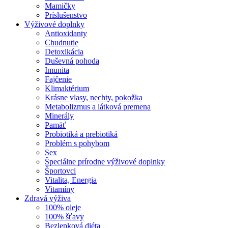
Mamičky
Príslušenstvo
Výživové doplnky
Antioxidanty
Chudnutie
Detoxikácia
Duševná pohoda
Imunita
Fajčenie
Klimaktérium
Krásne vlasy, nechty, pokožka
Metabolizmus a látková premena
Minerály
Pamäť
Probiotiká a prebiotiká
Problém s pohybom
Sex
Špeciálne prírodne výživové doplnky
Športovci
Vitalita, Energia
Vitamíny
Zdravá výživa
100% oleje
100% šťavy
Bezlepková diéta