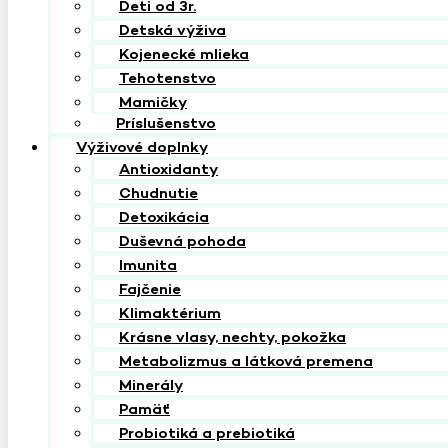
Deti od 3r.
Detská výživa
Kojenecké mlieka
Tehotenstvo
Mamičky
Príslušenstvo
Výživové doplnky
Antioxidanty
Chudnutie
Detoxikácia
Duševná pohoda
Imunita
Fajčenie
Klimaktérium
Krásne vlasy, nechty, pokožka
Metabolizmus a látková premena
Minerály
Pamäť
Probiotiká a prebiotiká