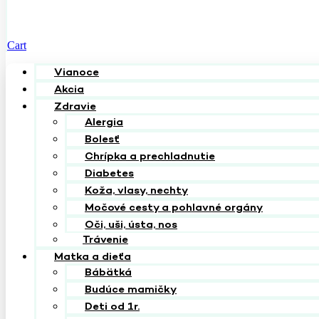
Cart
Vianoce
Akcia
Zdravie
Alergia
Bolesť
Chrípka a prechladnutie
Diabetes
Koža, vlasy, nechty
Močové cesty a pohlavné orgány
Oči, uši, ústa, nos
Trávenie
Matka a dieťa
Bábätká
Budúce mamičky
Deti od 1r.