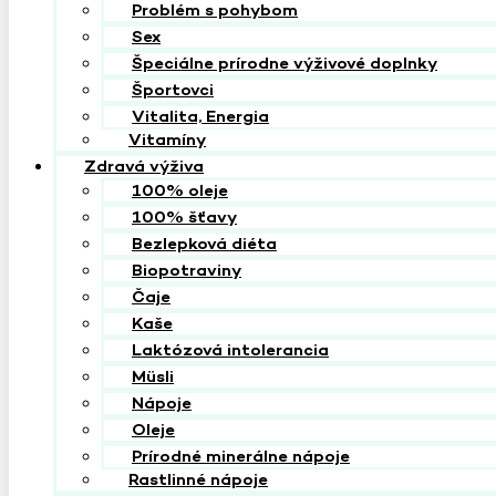
Problém s pohybom
Sex
Špeciálne prírodne výživové doplnky
Športovci
Vitalita, Energia
Vitamíny
Zdravá výživa
100% oleje
100% šťavy
Bezlepková diéta
Biopotraviny
Čaje
Kaše
Laktózová intolerancia
Müsli
Nápoje
Oleje
Prírodné minerálne nápoje
Rastlinné nápoje