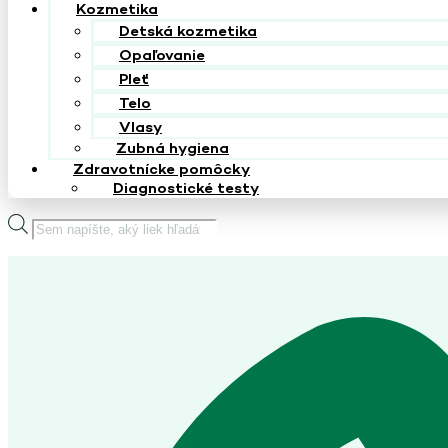
Kozmetika
Detská kozmetika
Opaľovanie
Pleť
Telo
Vlasy
Zubná hygiena
Zdravotnícke pomôcky
Diagnostické testy
Products
search