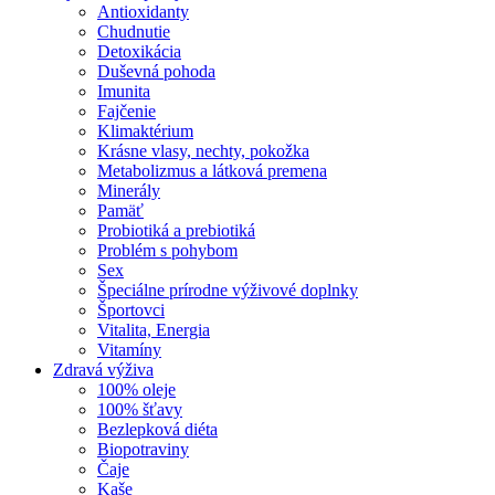
Antioxidanty
Chudnutie
Detoxikácia
Duševná pohoda
Imunita
Fajčenie
Klimaktérium
Krásne vlasy, nechty, pokožka
Metabolizmus a látková premena
Minerály
Pamäť
Probiotiká a prebiotiká
Problém s pohybom
Sex
Špeciálne prírodne výživové doplnky
Športovci
Vitalita, Energia
Vitamíny
Zdravá výživa
100% oleje
100% šťavy
Bezlepková diéta
Biopotraviny
Čaje
Kaše