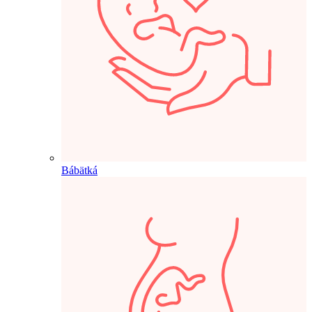
Bábätká