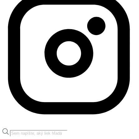
Products
search