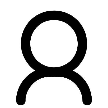
Preskočiť
na
obsah