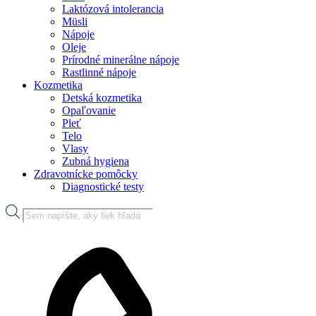
Laktózová intolerancia
Müsli
Nápoje
Oleje
Prírodné minerálne nápoje
Rastlinné nápoje
Kozmetika
Detská kozmetika
Opaľovanie
Pleť
Telo
Vlasy
Zubná hygiena
Zdravotnícke pomôcky
Diagnostické testy
Products
search