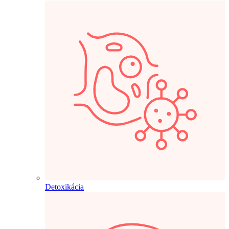
Detoxikácia