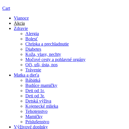
Cart
Vianoce
Akcia
Zdravie
Alergia
Bolesť
Chrípka a prechladnutie
Diabetes
Koža, vlasy, nechty
Močové cesty a pohlavné orgány
Oči, uši, ústa, nos
Trávenie
Matka a dieťa
Bábätká
Budúce mamičky
Deti od 1r.
Deti od 3r.
Detská výživa
Kojenecké mlieka
Tehotenstvo
Mamičky
Príslušenstvo
Výživové doplnky