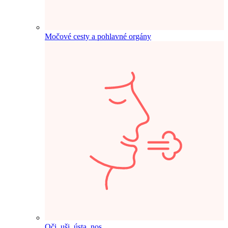
Močové cesty a pohlavné orgány
Oči, uši, ústa, nos