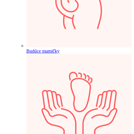
Budúce mamičky