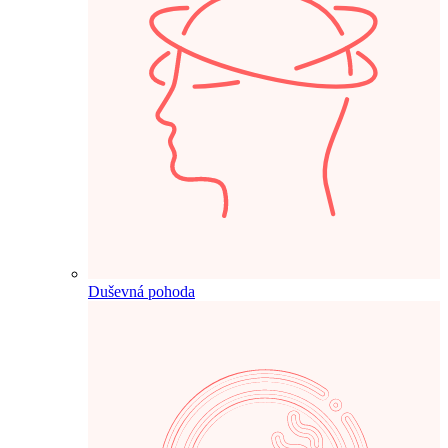
Duševná pohoda