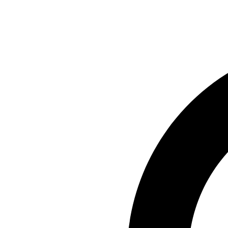
Preskočiť
na
obsah