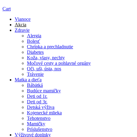
Cart
Vianoce
Akcia
Zdravie
Alergia
Bolesť
Chrípka a prechladnutie
Diabetes
Koža, vlasy, nechty
Močové cesty a pohlavné orgány
Oči, uši, ústa, nos
Trávenie
Matka a dieťa
Bábätká
Budúce mamičky
Deti od 1r.
Deti od 3r.
Detská výživa
Kojenecké mlieka
Tehotenstvo
Mamičky
Príslušenstvo
Výživové doplnky