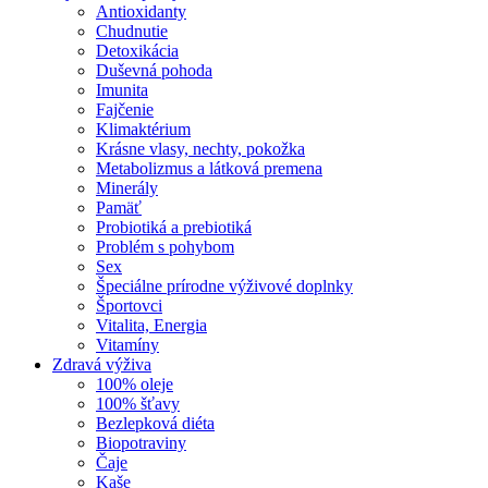
Antioxidanty
Chudnutie
Detoxikácia
Duševná pohoda
Imunita
Fajčenie
Klimaktérium
Krásne vlasy, nechty, pokožka
Metabolizmus a látková premena
Minerály
Pamäť
Probiotiká a prebiotiká
Problém s pohybom
Sex
Špeciálne prírodne výživové doplnky
Športovci
Vitalita, Energia
Vitamíny
Zdravá výživa
100% oleje
100% šťavy
Bezlepková diéta
Biopotraviny
Čaje
Kaše