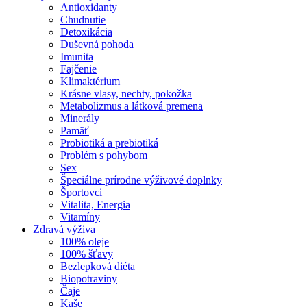
Antioxidanty
Chudnutie
Detoxikácia
Duševná pohoda
Imunita
Fajčenie
Klimaktérium
Krásne vlasy, nechty, pokožka
Metabolizmus a látková premena
Minerály
Pamäť
Probiotiká a prebiotiká
Problém s pohybom
Sex
Špeciálne prírodne výživové doplnky
Športovci
Vitalita, Energia
Vitamíny
Zdravá výživa
100% oleje
100% šťavy
Bezlepková diéta
Biopotraviny
Čaje
Kaše