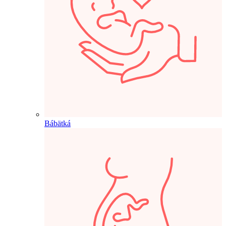
Bábätká