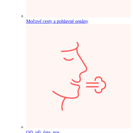
Močové cesty a pohlavné orgány
Oči, uši, ústa, nos