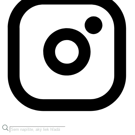
Products
search