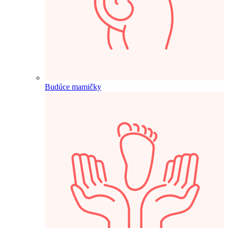
Budúce mamičky