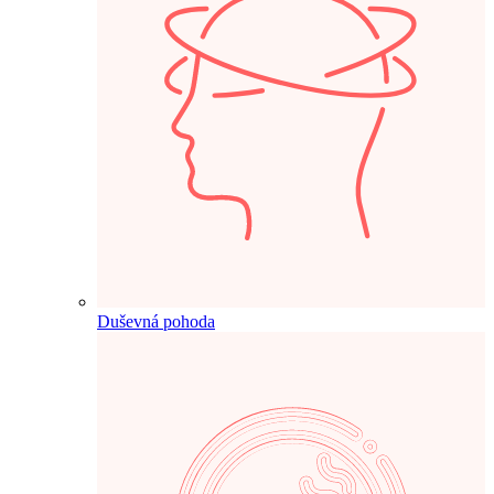
Duševná pohoda