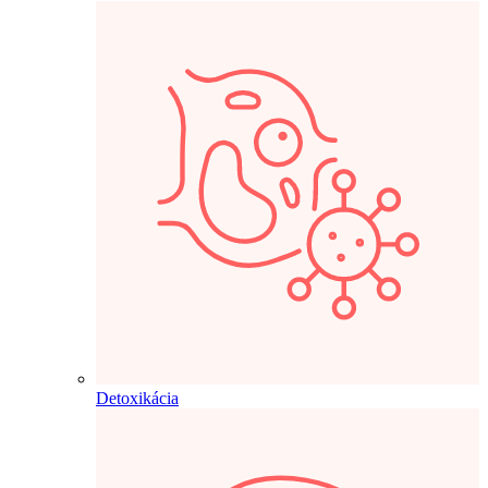
Detoxikácia