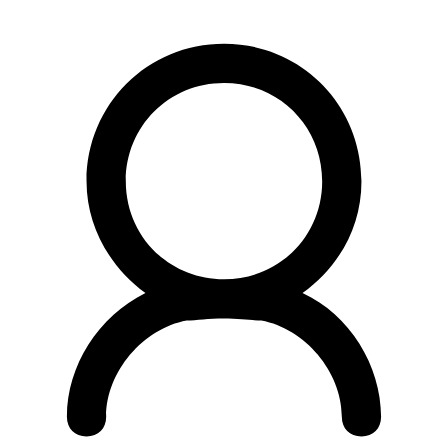
Preskočiť
na
obsah