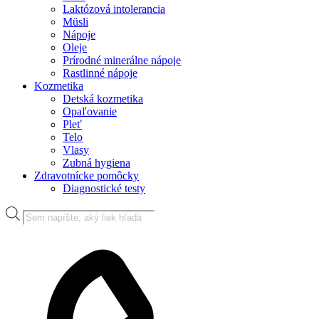
Laktózová intolerancia
Müsli
Nápoje
Oleje
Prírodné minerálne nápoje
Rastlinné nápoje
Kozmetika
Detská kozmetika
Opaľovanie
Pleť
Telo
Vlasy
Zubná hygiena
Zdravotnícke pomôcky
Diagnostické testy
Products
search