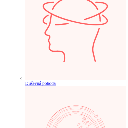
Duševná pohoda