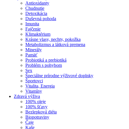
Antioxidanty
Chudnutie
Detoxikácia
Duševná pohoda
Imunita
Fajčenie
Klimaktérium
Krásne vlasy, nechty, pokožka
Metabolizmus a látková premena
Minerály
Pamäť
Probiotiká a prebiotiká
Problém s pohybom
Sex
Špeciálne prírodne výživové doplnky
Športovci
Vitalita, Energia
Vitamíny
Zdravá výživa
100% oleje
100% šťavy
Bezlepková diéta
Biopotraviny
Čaje
Kaše