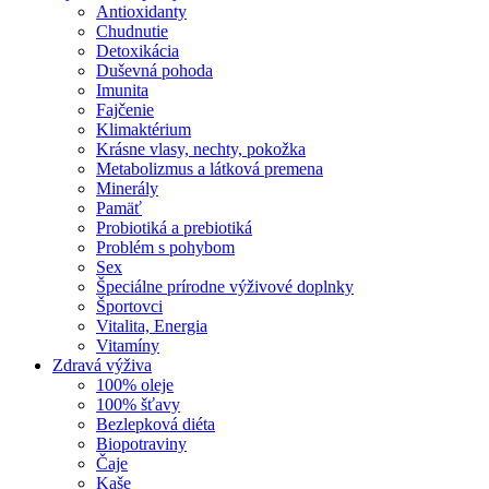
Antioxidanty
Chudnutie
Detoxikácia
Duševná pohoda
Imunita
Fajčenie
Klimaktérium
Krásne vlasy, nechty, pokožka
Metabolizmus a látková premena
Minerály
Pamäť
Probiotiká a prebiotiká
Problém s pohybom
Sex
Špeciálne prírodne výživové doplnky
Športovci
Vitalita, Energia
Vitamíny
Zdravá výživa
100% oleje
100% šťavy
Bezlepková diéta
Biopotraviny
Čaje
Kaše