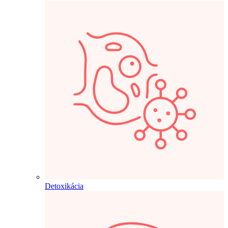
Detoxikácia