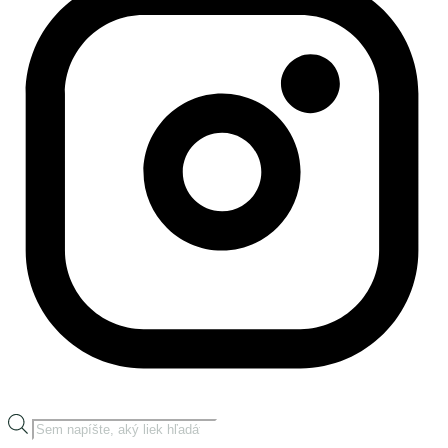
Products
search