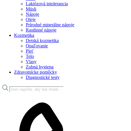
Laktózová intolerancia
Müsli
Nápoje
Oleje
Prírodné minerálne nápoje
Rastlinné nápoje
Kozmetika
Detská kozmetika
Opaľovanie
Pleť
Telo
Vlasy
Zubná hygiena
Zdravotnícke pomôcky
Diagnostické testy
Products
search