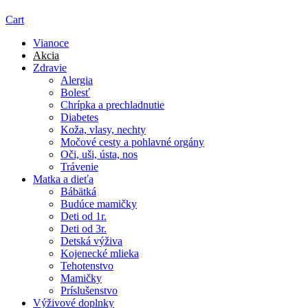
Cart
Vianoce
Akcia
Zdravie
Alergia
Bolesť
Chrípka a prechladnutie
Diabetes
Koža, vlasy, nechty
Močové cesty a pohlavné orgány
Oči, uši, ústa, nos
Trávenie
Matka a dieťa
Bábätká
Budúce mamičky
Deti od 1r.
Deti od 3r.
Detská výživa
Kojenecké mlieka
Tehotenstvo
Mamičky
Príslušenstvo
Výživové doplnky