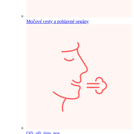
Močové cesty a pohlavné orgány
Oči, uši, ústa, nos