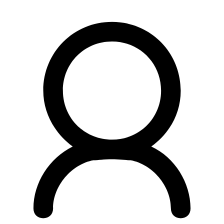
Preskočiť
na
obsah