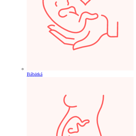
Bábätká