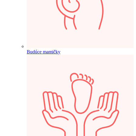
Budúce mamičky