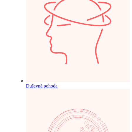
Duševná pohoda