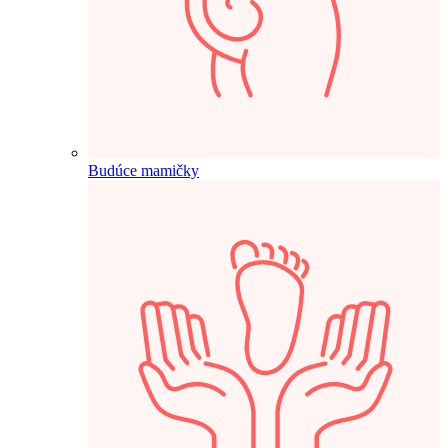
Budúce mamičky