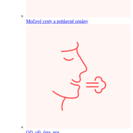
Močové cesty a pohlavné orgány
Oči, uši, ústa, nos