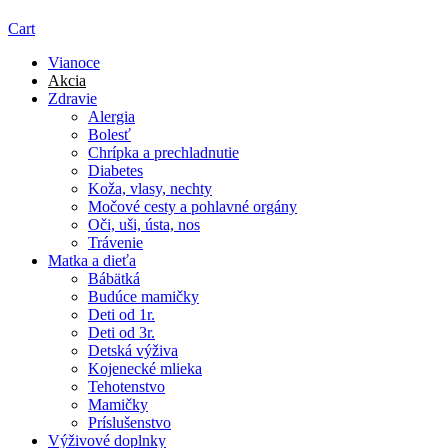
Cart
Vianoce
Akcia
Zdravie
Alergia
Bolesť
Chrípka a prechladnutie
Diabetes
Koža, vlasy, nechty
Močové cesty a pohlavné orgány
Oči, uši, ústa, nos
Trávenie
Matka a dieťa
Bábätká
Budúce mamičky
Deti od 1r.
Deti od 3r.
Detská výživa
Kojenecké mlieka
Tehotenstvo
Mamičky
Príslušenstvo
Výživové doplnky