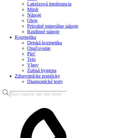
Laktózová intolerancia
Müsli
Nápoje
Oleje
Prírodné minerálne nápoje
Rastlinné nápoje
Kozmetika
Detská kozmetika
Opaľovanie
Pleť
Telo
Vlasy
Zubná hygiena
Zdravotnícke pomôcky
Diagnostické testy
Products
search