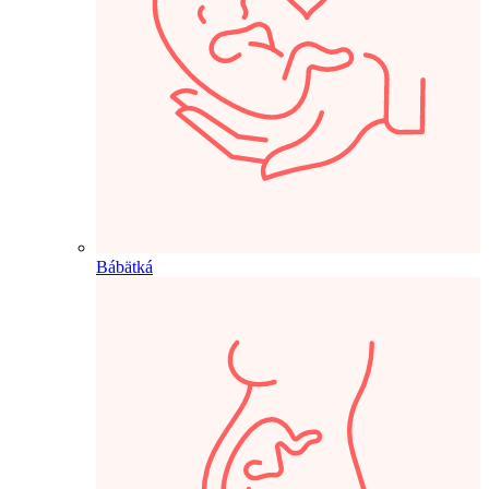
Bábätká