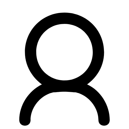
Preskočiť
na
obsah