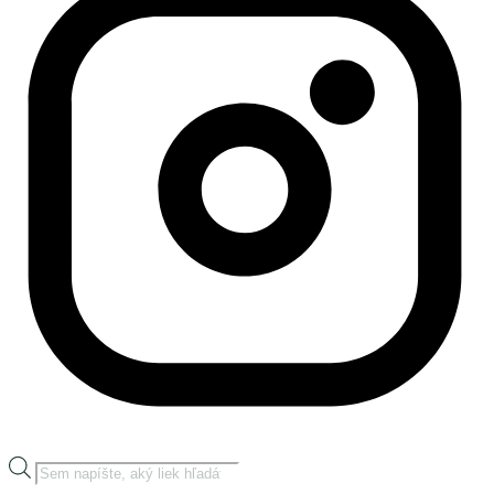
Products
search