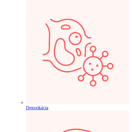
Detoxikácia