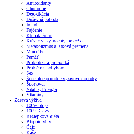
Antioxidanty
Chudnutie
Detoxikácia
Duševná pohoda
Imunita
Fajčenie
Klimaktérium
Krásne vlasy, nechty, pokožka
Metabolizmus a látková premena
Minerály
Pamäť
Probiotiká a prebiotiká
Problém s pohybom
Sex
Špeciálne prírodne výživové doplnky
Športovci
Vitalita, Energia
Vitamíny
Zdravá výživa
100% oleje
100% šťavy
Bezlepková diéta
Biopotraviny
Čaje
Kaše