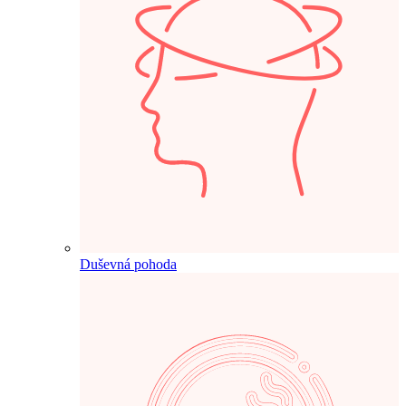
Duševná pohoda