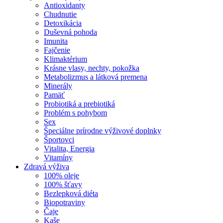
Antioxidanty
Chudnutie
Detoxikácia
Duševná pohoda
Imunita
Fajčenie
Klimaktérium
Krásne vlasy, nechty, pokožka
Metabolizmus a látková premena
Minerály
Pamäť
Probiotiká a prebiotiká
Problém s pohybom
Sex
Špeciálne prírodne výživové doplnky
Športovci
Vitalita, Energia
Vitamíny
Zdravá výživa
100% oleje
100% šťavy
Bezlepková diéta
Biopotraviny
Čaje
Kaše