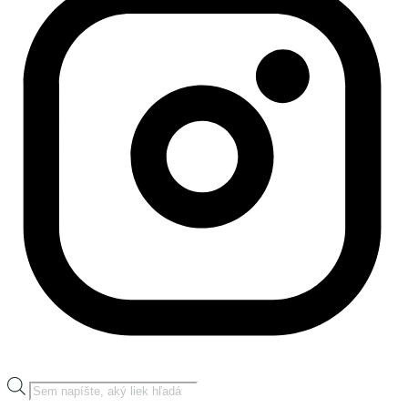
Products
search