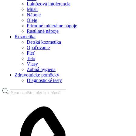
Laktózová intolerancia
Müsli
Nápoje
Oleje
Prírodné minerálne nápoje
Rastlinné nápoje
Kozmetika
Detská kozmetika
Opaľovanie
Pleť
Telo
Vlasy
Zubná hygiena
Zdravotnícke pomôcky
Diagnostické testy
Products
search