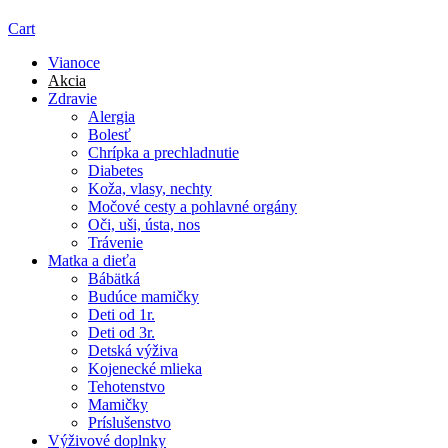
Cart
Vianoce
Akcia
Zdravie
Alergia
Bolesť
Chrípka a prechladnutie
Diabetes
Koža, vlasy, nechty
Močové cesty a pohlavné orgány
Oči, uši, ústa, nos
Trávenie
Matka a dieťa
Bábätká
Budúce mamičky
Deti od 1r.
Deti od 3r.
Detská výživa
Kojenecké mlieka
Tehotenstvo
Mamičky
Príslušenstvo
Výživové doplnky