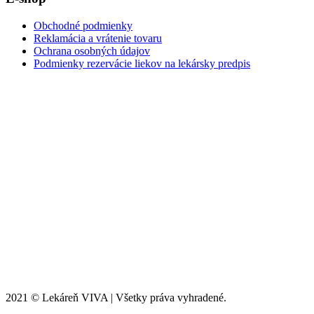
Obchodné podmienky
Reklamácia a vrátenie tovaru
Ochrana osobných údajov
Podmienky rezervácie liekov na lekársky predpis
2021 © Lekáreň VIVA | Všetky práva vyhradené.