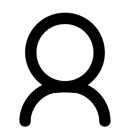
Preskočiť
na
obsah