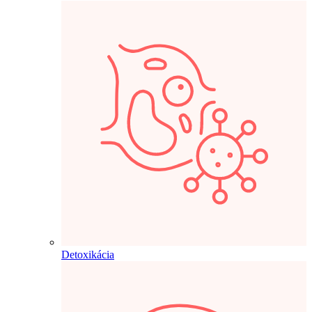
Detoxikácia