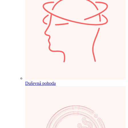
Duševná pohoda