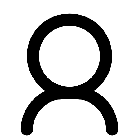
Preskočiť
na
obsah