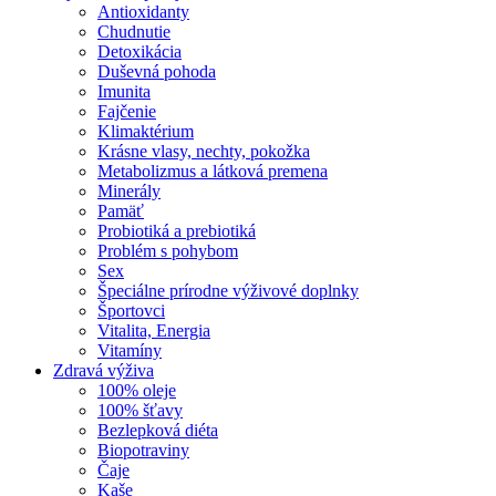
Antioxidanty
Chudnutie
Detoxikácia
Duševná pohoda
Imunita
Fajčenie
Klimaktérium
Krásne vlasy, nechty, pokožka
Metabolizmus a látková premena
Minerály
Pamäť
Probiotiká a prebiotiká
Problém s pohybom
Sex
Špeciálne prírodne výživové doplnky
Športovci
Vitalita, Energia
Vitamíny
Zdravá výživa
100% oleje
100% šťavy
Bezlepková diéta
Biopotraviny
Čaje
Kaše