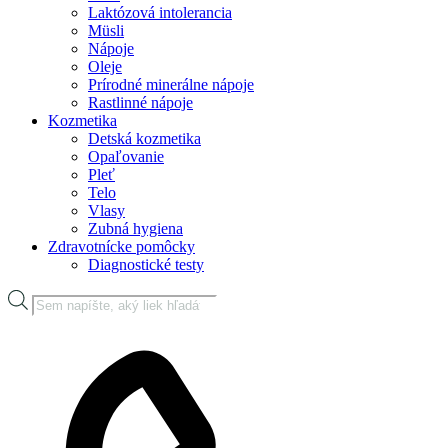
Laktózová intolerancia
Müsli
Nápoje
Oleje
Prírodné minerálne nápoje
Rastlinné nápoje
Kozmetika
Detská kozmetika
Opaľovanie
Pleť
Telo
Vlasy
Zubná hygiena
Zdravotnícke pomôcky
Diagnostické testy
Products
search