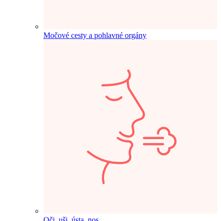
Močové cesty a pohlavné orgány
Oči, uši, ústa, nos