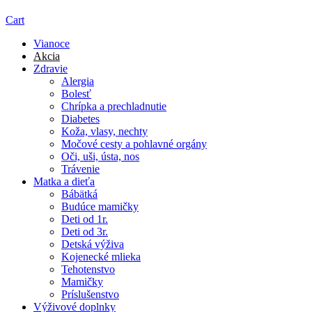
Cart
Vianoce
Akcia
Zdravie
Alergia
Bolesť
Chrípka a prechladnutie
Diabetes
Koža, vlasy, nechty
Močové cesty a pohlavné orgány
Oči, uši, ústa, nos
Trávenie
Matka a dieťa
Bábätká
Budúce mamičky
Deti od 1r.
Deti od 3r.
Detská výživa
Kojenecké mlieka
Tehotenstvo
Mamičky
Príslušenstvo
Výživové doplnky