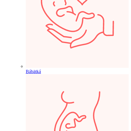
Bábätká