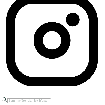
Products
search