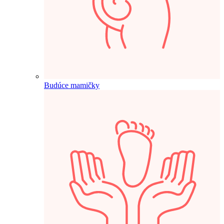
Budúce mamičky