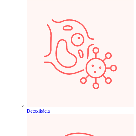
Detoxikácia