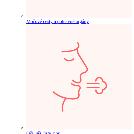
Močové cesty a pohlavné orgány
Oči, uši, ústa, nos