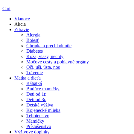
Cart
Vianoce
Akcia
Zdravie
Alergia
Bolesť
Chrípka a prechladnutie
Diabetes
Koža, vlasy, nechty
Močové cesty a pohlavné orgány
Oči, uši, ústa, nos
Trávenie
Matka a dieťa
Bábätká
Budúce mamičky
Deti od 1r.
Deti od 3r.
Detská výživa
Kojenecké mlieka
Tehotenstvo
Mamičky
Príslušenstvo
Výživové doplnky