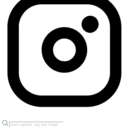
Products
search