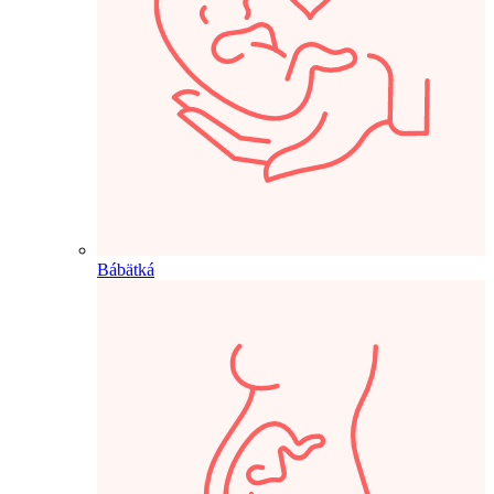
Bábätká