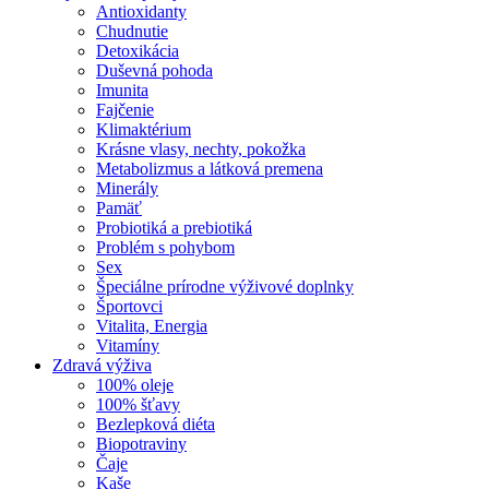
Antioxidanty
Chudnutie
Detoxikácia
Duševná pohoda
Imunita
Fajčenie
Klimaktérium
Krásne vlasy, nechty, pokožka
Metabolizmus a látková premena
Minerály
Pamäť
Probiotiká a prebiotiká
Problém s pohybom
Sex
Špeciálne prírodne výživové doplnky
Športovci
Vitalita, Energia
Vitamíny
Zdravá výživa
100% oleje
100% šťavy
Bezlepková diéta
Biopotraviny
Čaje
Kaše