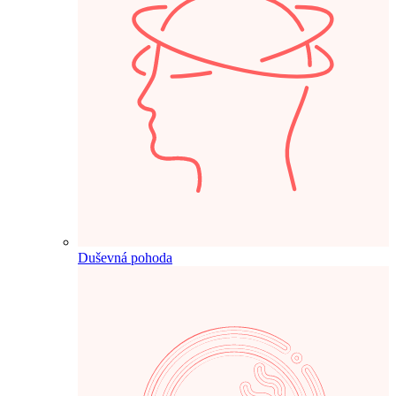
Duševná pohoda