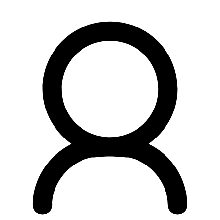
Preskočiť
na
obsah