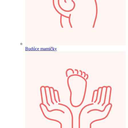
Budúce mamičky