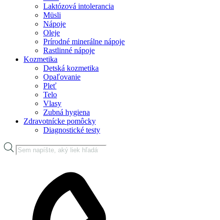
Laktózová intolerancia
Müsli
Nápoje
Oleje
Prírodné minerálne nápoje
Rastlinné nápoje
Kozmetika
Detská kozmetika
Opaľovanie
Pleť
Telo
Vlasy
Zubná hygiena
Zdravotnícke pomôcky
Diagnostické testy
Products
search