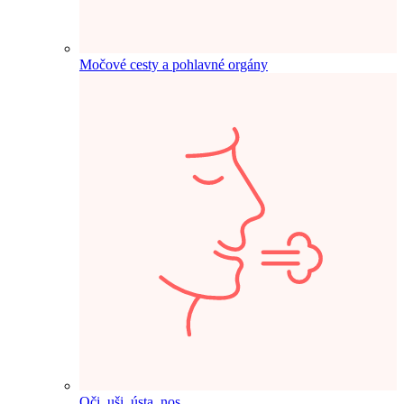
Močové cesty a pohlavné orgány
Oči, uši, ústa, nos