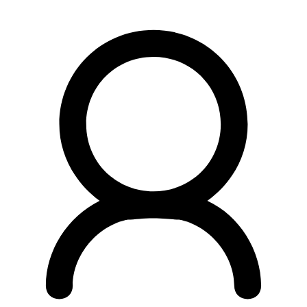
Preskočiť
na
obsah