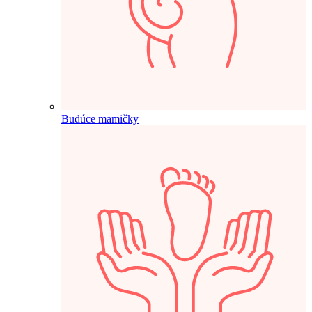
Budúce mamičky