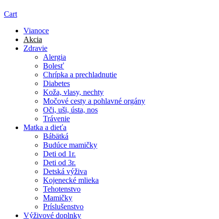
Cart
Vianoce
Akcia
Zdravie
Alergia
Bolesť
Chrípka a prechladnutie
Diabetes
Koža, vlasy, nechty
Močové cesty a pohlavné orgány
Oči, uši, ústa, nos
Trávenie
Matka a dieťa
Bábätká
Budúce mamičky
Deti od 1r.
Deti od 3r.
Detská výživa
Kojenecké mlieka
Tehotenstvo
Mamičky
Príslušenstvo
Výživové doplnky