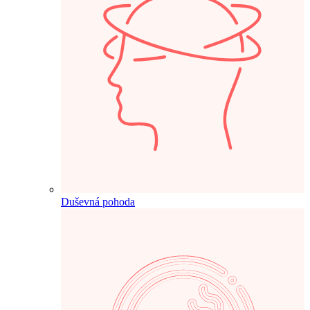
Duševná pohoda