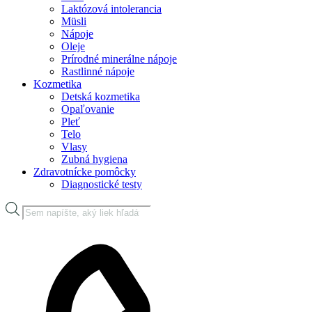
Laktózová intolerancia
Müsli
Nápoje
Oleje
Prírodné minerálne nápoje
Rastlinné nápoje
Kozmetika
Detská kozmetika
Opaľovanie
Pleť
Telo
Vlasy
Zubná hygiena
Zdravotnícke pomôcky
Diagnostické testy
Products
search