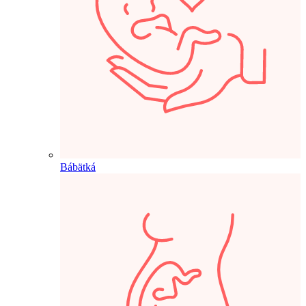
Bábätká