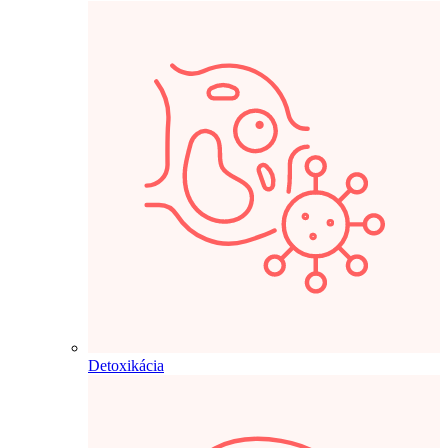
Detoxikácia