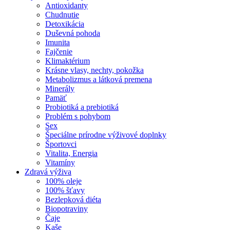
Antioxidanty
Chudnutie
Detoxikácia
Duševná pohoda
Imunita
Fajčenie
Klimaktérium
Krásne vlasy, nechty, pokožka
Metabolizmus a látková premena
Minerály
Pamäť
Probiotiká a prebiotiká
Problém s pohybom
Sex
Špeciálne prírodne výživové doplnky
Športovci
Vitalita, Energia
Vitamíny
Zdravá výživa
100% oleje
100% šťavy
Bezlepková diéta
Biopotraviny
Čaje
Kaše