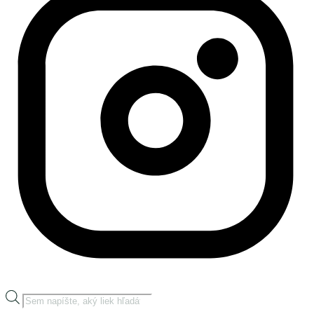
Products
search