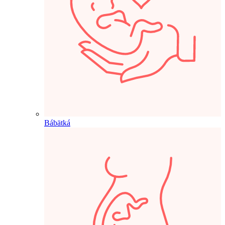
Bábätká