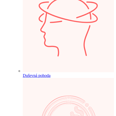
Duševná pohoda