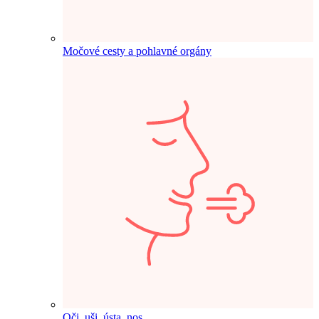
Močové cesty a pohlavné orgány
Oči, uši, ústa, nos