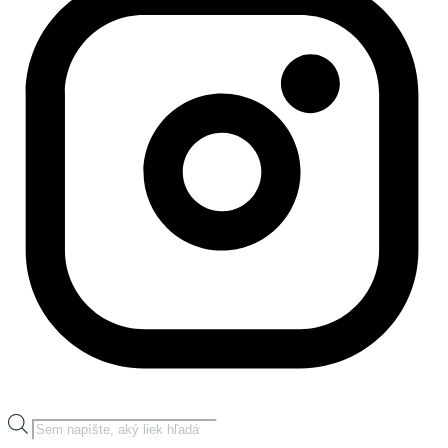
Products
search