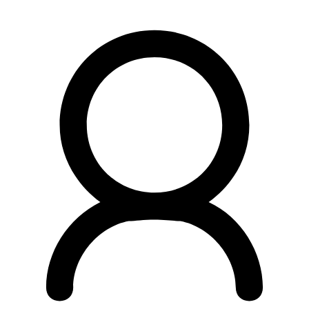
Preskočiť
na
obsah