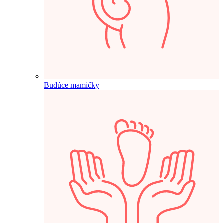
Budúce mamičky