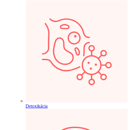
Detoxikácia