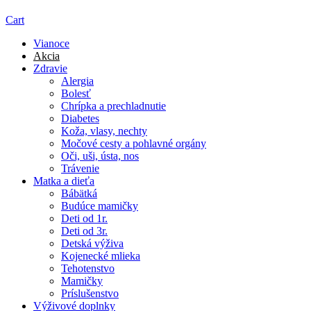
Cart
Vianoce
Akcia
Zdravie
Alergia
Bolesť
Chrípka a prechladnutie
Diabetes
Koža, vlasy, nechty
Močové cesty a pohlavné orgány
Oči, uši, ústa, nos
Trávenie
Matka a dieťa
Bábätká
Budúce mamičky
Deti od 1r.
Deti od 3r.
Detská výživa
Kojenecké mlieka
Tehotenstvo
Mamičky
Príslušenstvo
Výživové doplnky