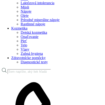
Laktózová intolerancia
Müsli
Nápoje
Oleje
Prírodné minerálne nápoje
Rastlinné nápoje
Kozmetika
Detská kozmetika
Opaľovanie
Pleť
Telo
Vlasy
Zubná hygiena
Zdravotnícke pomôcky
Diagnostické testy
Products
search