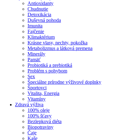
Antioxidanty
Chudnutie
Detoxikácia
Duševná pohoda
Imunita
Fajčenie
Klimaktérium
Krásne vlasy, nechty, pokožka
Metabolizmus a látková premena
Minerály
Pamäť
Probiotiká a prebiotiká
Problém s pohybom
Sex
Špeciálne prírodne výživové doplnky
Športovci
Vitalita, Energia
Vitamíny
Zdravá výživa
100% oleje
100% šťavy
Bezlepková diéta
Biopotraviny
Čaje
Kaše