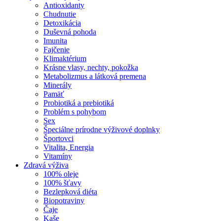
Antioxidanty
Chudnutie
Detoxikácia
Duševná pohoda
Imunita
Fajčenie
Klimaktérium
Krásne vlasy, nechty, pokožka
Metabolizmus a látková premena
Minerály
Pamäť
Probiotiká a prebiotiká
Problém s pohybom
Sex
Špeciálne prírodne výživové doplnky
Športovci
Vitalita, Energia
Vitamíny
Zdravá výživa
100% oleje
100% šťavy
Bezlepková diéta
Biopotraviny
Čaje
Kaše