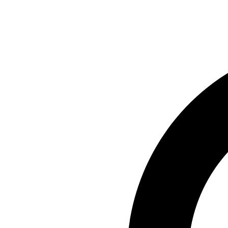
Preskočiť
na
obsah