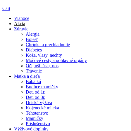
Cart
Vianoce
Akcia
Zdravie
Alergia
Bolesť
Chrípka a prechladnutie
Diabetes
Koža, vlasy, nechty
Močové cesty a pohlavné orgány
Oči, uši, ústa, nos
Trávenie
Matka a dieťa
Bábätká
Budúce mamičky
Deti od 1r.
Deti od 3r.
Detská výživa
Kojenecké mlieka
Tehotenstvo
Mamičky
Príslušenstvo
Výživové doplnky