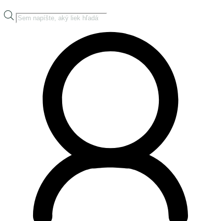
Products
search