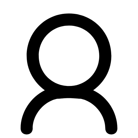
Preskočiť
na
obsah