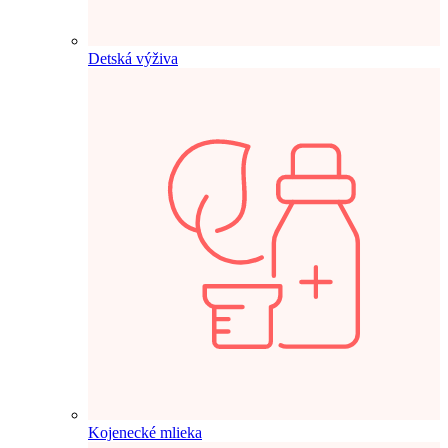
Detská výživa
Kojenecké mlieka