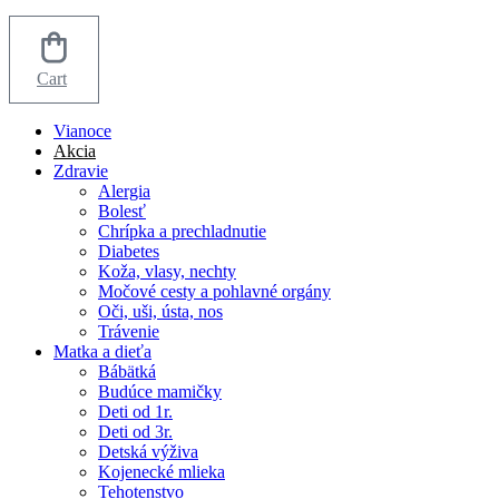
Cart
Vianoce
Akcia
Zdravie
Alergia
Bolesť
Chrípka a prechladnutie
Diabetes
Koža, vlasy, nechty
Močové cesty a pohlavné orgány
Oči, uši, ústa, nos
Trávenie
Matka a dieťa
Bábätká
Budúce mamičky
Deti od 1r.
Deti od 3r.
Detská výživa
Kojenecké mlieka
Tehotenstvo