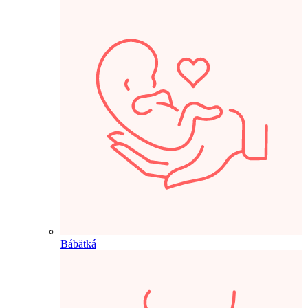
Bábätká