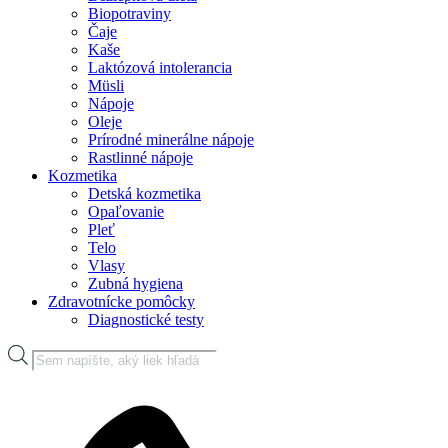
Biopotraviny
Čaje
Kaše
Laktózová intolerancia
Müsli
Nápoje
Oleje
Prírodné minerálne nápoje
Rastlinné nápoje
Kozmetika
Detská kozmetika
Opaľovanie
Pleť
Telo
Vlasy
Zubná hygiena
Zdravotnícke pomôcky
Diagnostické testy
Products
search