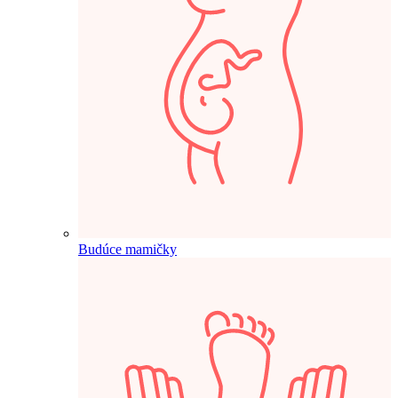
Budúce mamičky