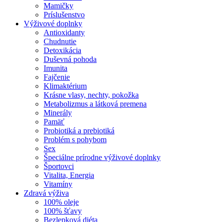
Mamičky
Príslušenstvo
Výživové doplnky
Antioxidanty
Chudnutie
Detoxikácia
Duševná pohoda
Imunita
Fajčenie
Klimaktérium
Krásne vlasy, nechty, pokožka
Metabolizmus a látková premena
Minerály
Pamäť
Probiotiká a prebiotiká
Problém s pohybom
Sex
Špeciálne prírodne výživové doplnky
Športovci
Vitalita, Energia
Vitamíny
Zdravá výživa
100% oleje
100% šťavy
Bezlepková diéta