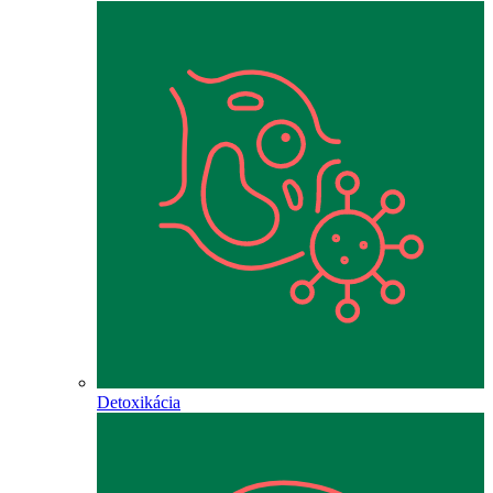
Detoxikácia