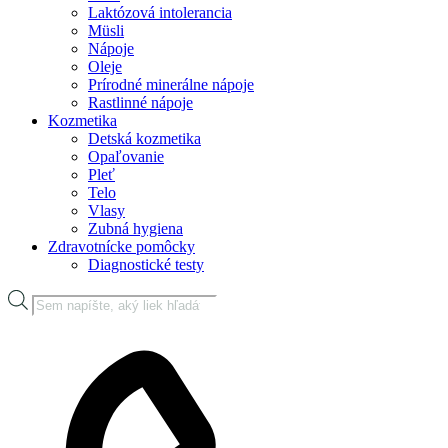
Laktózová intolerancia
Müsli
Nápoje
Oleje
Prírodné minerálne nápoje
Rastlinné nápoje
Kozmetika
Detská kozmetika
Opaľovanie
Pleť
Telo
Vlasy
Zubná hygiena
Zdravotnícke pomôcky
Diagnostické testy
Products
search