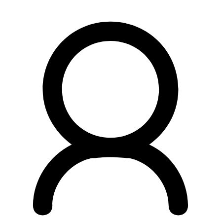
Preskočiť
na
obsah