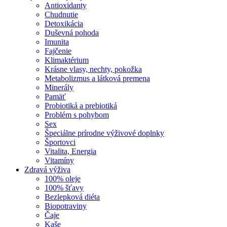
Antioxidanty
Chudnutie
Detoxikácia
Duševná pohoda
Imunita
Fajčenie
Klimaktérium
Krásne vlasy, nechty, pokožka
Metabolizmus a látková premena
Minerály
Pamäť
Probiotiká a prebiotiká
Problém s pohybom
Sex
Špeciálne prírodne výživové doplnky
Športovci
Vitalita, Energia
Vitamíny
Zdravá výživa
100% oleje
100% šťavy
Bezlepková diéta
Biopotraviny
Čaje
Kaše