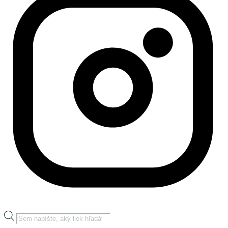
Products
search