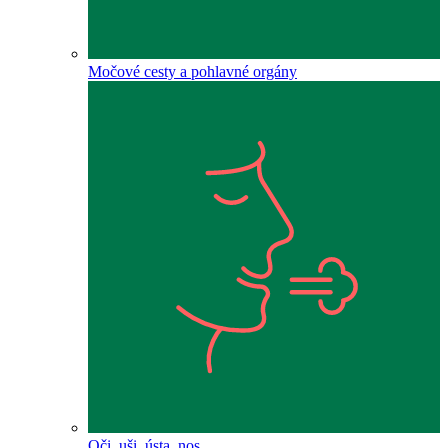
Močové cesty a pohlavné orgány
Oči, uši, ústa, nos