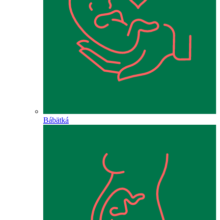
Bábätká