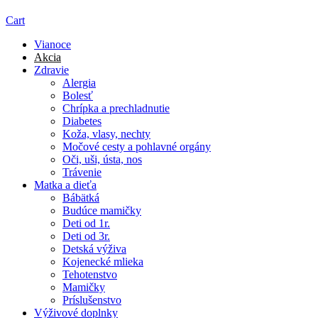
Cart
Vianoce
Akcia
Zdravie
Alergia
Bolesť
Chrípka a prechladnutie
Diabetes
Koža, vlasy, nechty
Močové cesty a pohlavné orgány
Oči, uši, ústa, nos
Trávenie
Matka a dieťa
Bábätká
Budúce mamičky
Deti od 1r.
Deti od 3r.
Detská výživa
Kojenecké mlieka
Tehotenstvo
Mamičky
Príslušenstvo
Výživové doplnky