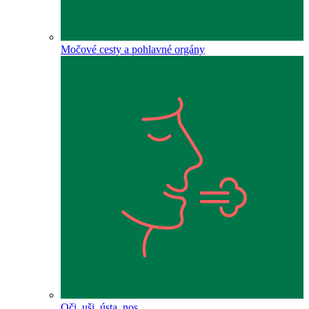
Močové cesty a pohlavné orgány
Oči, uši, ústa, nos