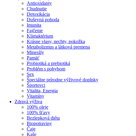
Antioxidanty
Chudnutie
Detoxikácia
Duševná pohoda
Imunita
Fajčenie
Klimaktérium
Krásne vlasy, nechty, pokožka
Metabolizmus a látková premena
Minerály
Pamäť
Probiotiká a prebiotiká
Problém s pohybom
Sex
Špeciálne prírodne výživové doplnky
Športovci
Vitalita, Energia
Vitamíny
Zdravá výživa
100% oleje
100% šťavy
Bezlepková diéta
Biopotraviny
Čaje
Kaše