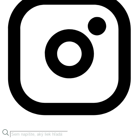
Products
search