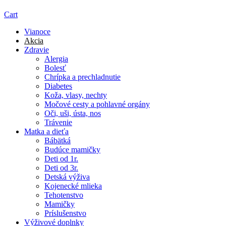
Cart
Vianoce
Akcia
Zdravie
Alergia
Bolesť
Chrípka a prechladnutie
Diabetes
Koža, vlasy, nechty
Močové cesty a pohlavné orgány
Oči, uši, ústa, nos
Trávenie
Matka a dieťa
Bábätká
Budúce mamičky
Deti od 1r.
Deti od 3r.
Detská výživa
Kojenecké mlieka
Tehotenstvo
Mamičky
Príslušenstvo
Výživové doplnky