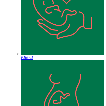
Bábätká