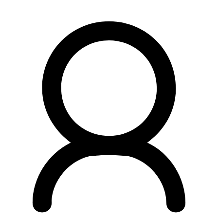
Preskočiť
na
obsah