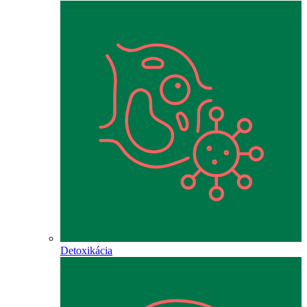
Detoxikácia