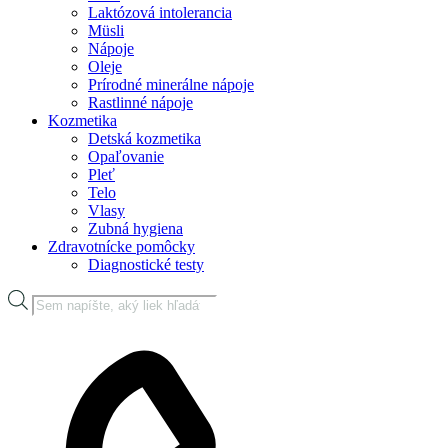
Laktózová intolerancia
Müsli
Nápoje
Oleje
Prírodné minerálne nápoje
Rastlinné nápoje
Kozmetika
Detská kozmetika
Opaľovanie
Pleť
Telo
Vlasy
Zubná hygiena
Zdravotnícke pomôcky
Diagnostické testy
Products
search