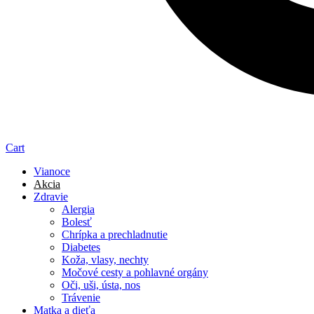
Cart
Vianoce
Akcia
Zdravie
Alergia
Bolesť
Chrípka a prechladnutie
Diabetes
Koža, vlasy, nechty
Močové cesty a pohlavné orgány
Oči, uši, ústa, nos
Trávenie
Matka a dieťa