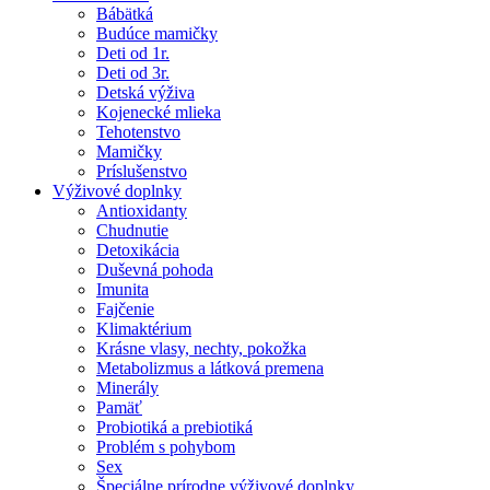
Bábätká
Budúce mamičky
Deti od 1r.
Deti od 3r.
Detská výživa
Kojenecké mlieka
Tehotenstvo
Mamičky
Príslušenstvo
Výživové doplnky
Antioxidanty
Chudnutie
Detoxikácia
Duševná pohoda
Imunita
Fajčenie
Klimaktérium
Krásne vlasy, nechty, pokožka
Metabolizmus a látková premena
Minerály
Pamäť
Probiotiká a prebiotiká
Problém s pohybom
Sex
Špeciálne prírodne výživové doplnky