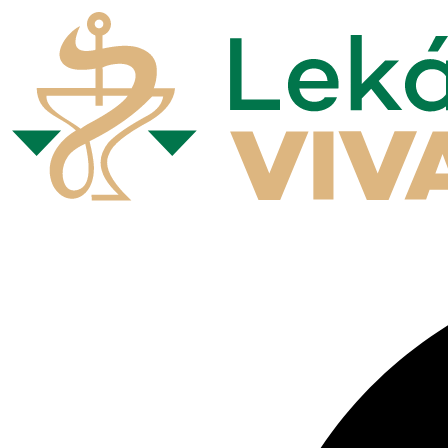
Preskočiť
na
obsah