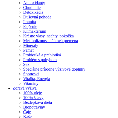
Antioxidanty
Chudnutie
Detoxikácia
Duševná pohoda
Imunita
Fajčenie
Klimaktérium
Krásne vlasy, nechty, pokožka
Metabolizmus a látková premena
Minerály
Pamäť
Probiotiká a prebiotiká
Problém s pohybom
Sex
Špeciálne prírodne výživové doplnky
Športovci
Vitalita, Energia
Vitamíny
Zdravá výživa
100% oleje
100% šťavy
Bezlepková diéta
Biopotraviny
Čaje
Kaše