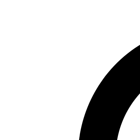
Preskočiť
na
obsah