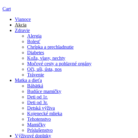
Cart
Vianoce
Akcia
Zdravie
Alergia
Bolesť
Chrípka a prechladnutie
Diabetes
Koža, vlasy, nechty
Močové cesty a pohlavné orgány
Oči, uši, ústa, nos
Trávenie
Matka a dieťa
Bábätká
Budúce mamičky
Deti od 1r.
Deti od 3r.
Detská výživa
Kojenecké mlieka
Tehotenstvo
Mamičky
Príslušenstvo
Výživové doplnky