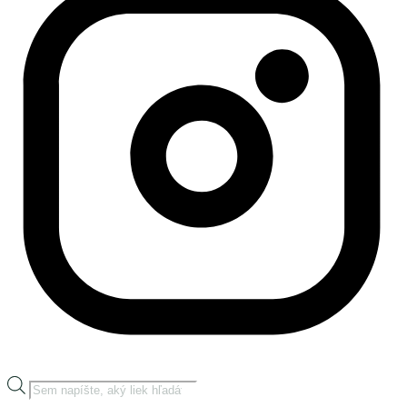
Products
search