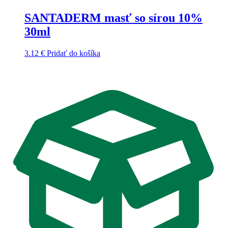
SANTADERM masť so sírou 10%
30ml
3.12
€
Pridať do košíka