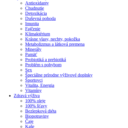
Antioxidanty
Chudnutie
Detoxikácia
Duševná pohoda
Imunita
Fajčenie
Klimaktérium
Krásne vlasy, nechty, pokožka
Metabolizmus a látková premena
Minerály
Pamäť
Probiotiká a prebiotiká
Problém s pohybom
Sex
Špeciálne prírodne výživové doplnky
Športovci
Vitalita, Energia
Vitamíny
Zdravá výživa
100% oleje
100% šťavy
Bezlepková diéta
Biopotraviny
Čaje
Kaše