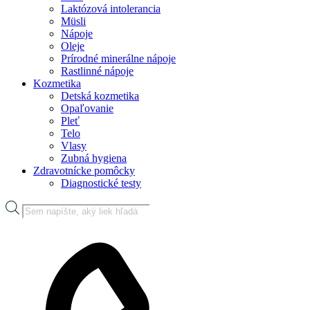
Laktózová intolerancia
Müsli
Nápoje
Oleje
Prírodné minerálne nápoje
Rastlinné nápoje
Kozmetika
Detská kozmetika
Opaľovanie
Pleť
Telo
Vlasy
Zubná hygiena
Zdravotnícke pomôcky
Diagnostické testy
Products
search