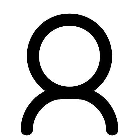
Preskočiť
na
obsah