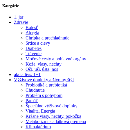
Kategórie
1. jar
Zdravie
Bolesť
Alergia
Chrípka a prechladnutie
Srdce a cievy
Diabetes
Trávenie
Močové cesty a pohlavné orgány
Koža, vlasy, nechty
Oči, uši, ústa, nos
akcia livs. 1+1
Výživové doplnky a životný štýl
Probiotiká a prebiotiká
Chudnutie
Problém s pohybom
Pamäť
Špeciálne výživové doplnky
Vitalita, Energia
Krásne vlasy, nechty, pokožka
Metabolizmus a látková premena
Klimaktérium