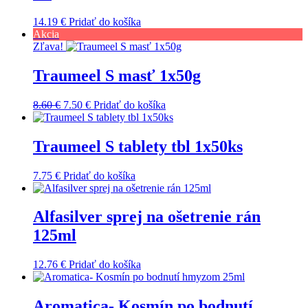
14.19
€
Pridať do košíka
Akcia
Zľava!
Traumeel S masť 1x50g
Pôvodná
Aktuálna
8.60
€
7.50
€
Pridať do košíka
cena
cena
bola:
je:
8.60 €.
7.50 €.
Traumeel S tablety tbl 1x50ks
7.75
€
Pridať do košíka
Alfasilver sprej na ošetrenie rán
125ml
12.76
€
Pridať do košíka
Aromatica- Kosmín po bodnutí