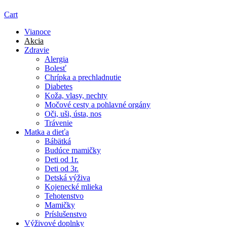
Cart
Vianoce
Akcia
Zdravie
Alergia
Bolesť
Chrípka a prechladnutie
Diabetes
Koža, vlasy, nechty
Močové cesty a pohlavné orgány
Oči, uši, ústa, nos
Trávenie
Matka a dieťa
Bábätká
Budúce mamičky
Deti od 1r.
Deti od 3r.
Detská výživa
Kojenecké mlieka
Tehotenstvo
Mamičky
Príslušenstvo
Výživové doplnky