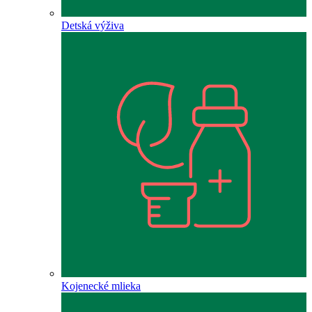
Detská výživa
Kojenecké mlieka