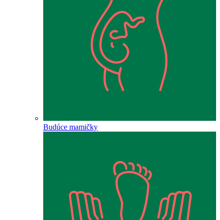
Budúce mamičky