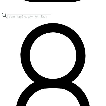
Products
search