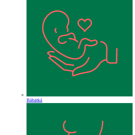
Bábätká