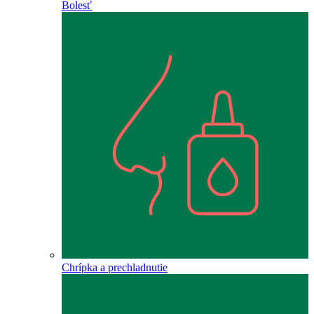
Bolesť
Chrípka a prechladnutie