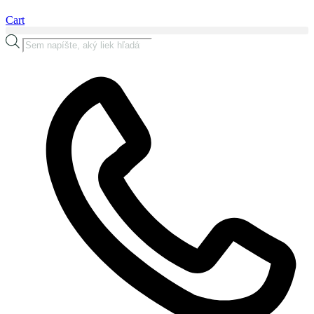
Cart
Products
search