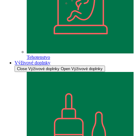
Tehotenstvo
Výživové doplnky
Close Výživové doplnky
Open Výživové doplnky