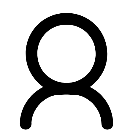
Preskočiť
na
obsah