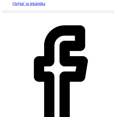
Opýtať sa lekárnika