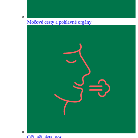
Močové cesty a pohlavné orgány
Oči, uši, ústa, nos