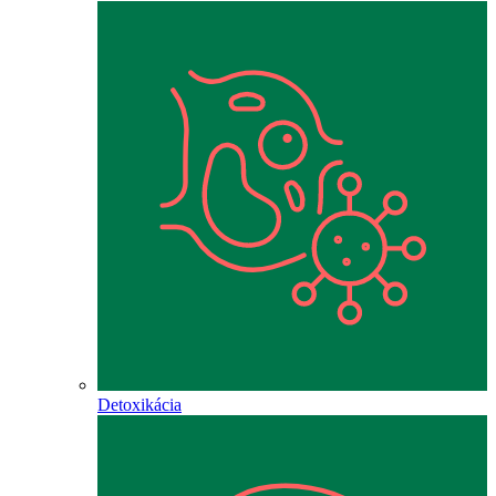
Detoxikácia