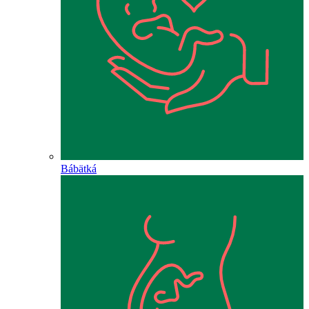
Bábätká