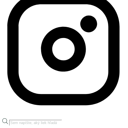
Products
search