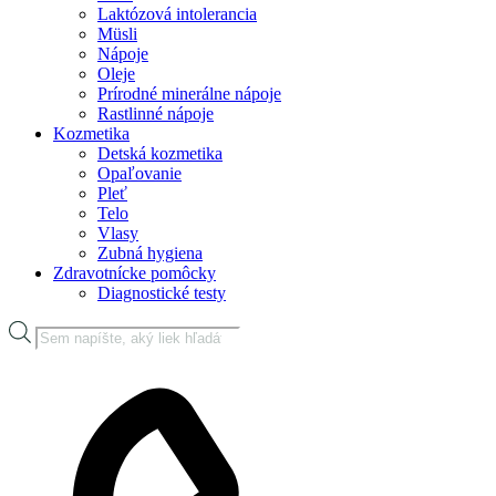
Laktózová intolerancia
Müsli
Nápoje
Oleje
Prírodné minerálne nápoje
Rastlinné nápoje
Kozmetika
Detská kozmetika
Opaľovanie
Pleť
Telo
Vlasy
Zubná hygiena
Zdravotnícke pomôcky
Diagnostické testy
Products
search