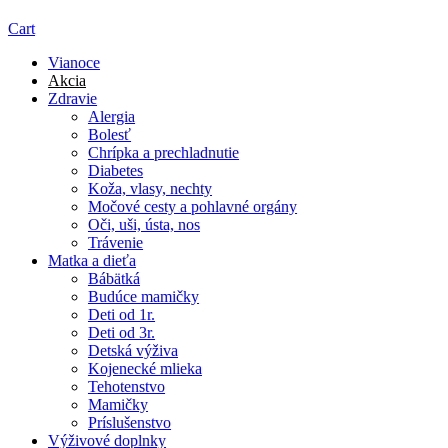
Cart
Vianoce
Akcia
Zdravie
Alergia
Bolesť
Chrípka a prechladnutie
Diabetes
Koža, vlasy, nechty
Močové cesty a pohlavné orgány
Oči, uši, ústa, nos
Trávenie
Matka a dieťa
Bábätká
Budúce mamičky
Deti od 1r.
Deti od 3r.
Detská výživa
Kojenecké mlieka
Tehotenstvo
Mamičky
Príslušenstvo
Výživové doplnky