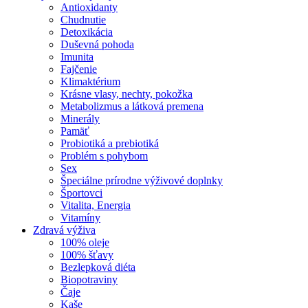
Antioxidanty
Chudnutie
Detoxikácia
Duševná pohoda
Imunita
Fajčenie
Klimaktérium
Krásne vlasy, nechty, pokožka
Metabolizmus a látková premena
Minerály
Pamäť
Probiotiká a prebiotiká
Problém s pohybom
Sex
Špeciálne prírodne výživové doplnky
Športovci
Vitalita, Energia
Vitamíny
Zdravá výživa
100% oleje
100% šťavy
Bezlepková diéta
Biopotraviny
Čaje
Kaše