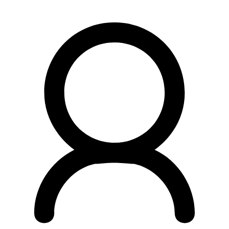
Preskočiť
na
obsah