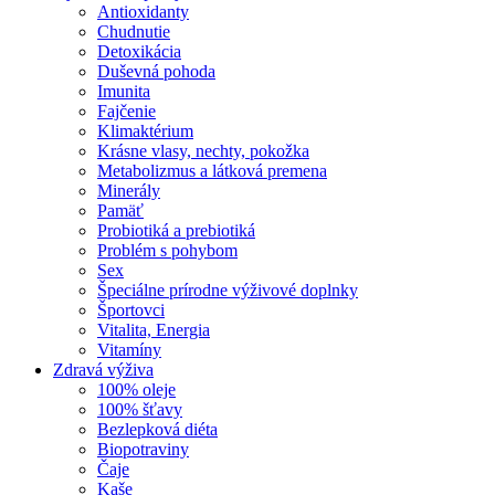
Antioxidanty
Chudnutie
Detoxikácia
Duševná pohoda
Imunita
Fajčenie
Klimaktérium
Krásne vlasy, nechty, pokožka
Metabolizmus a látková premena
Minerály
Pamäť
Probiotiká a prebiotiká
Problém s pohybom
Sex
Špeciálne prírodne výživové doplnky
Športovci
Vitalita, Energia
Vitamíny
Zdravá výživa
100% oleje
100% šťavy
Bezlepková diéta
Biopotraviny
Čaje
Kaše