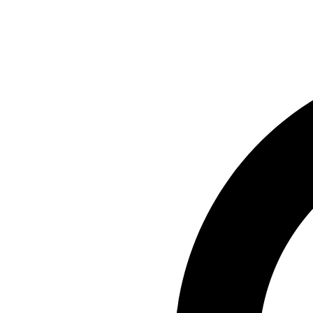
Preskočiť
na
obsah