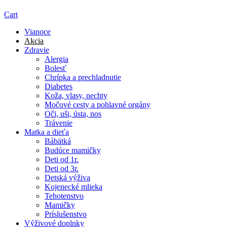
Cart
Vianoce
Akcia
Zdravie
Alergia
Bolesť
Chrípka a prechladnutie
Diabetes
Koža, vlasy, nechty
Močové cesty a pohlavné orgány
Oči, uši, ústa, nos
Trávenie
Matka a dieťa
Bábätká
Budúce mamičky
Deti od 1r.
Deti od 3r.
Detská výživa
Kojenecké mlieka
Tehotenstvo
Mamičky
Príslušenstvo
Výživové doplnky