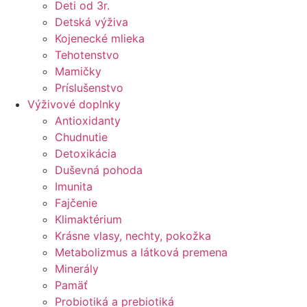
Deti od 3r.
Detská výživa
Kojenecké mlieka
Tehotenstvo
Mamičky
Príslušenstvo
Výživové doplnky
Antioxidanty
Chudnutie
Detoxikácia
Duševná pohoda
Imunita
Fajčenie
Klimaktérium
Krásne vlasy, nechty, pokožka
Metabolizmus a látková premena
Minerály
Pamäť
Probiotiká a prebiotiká