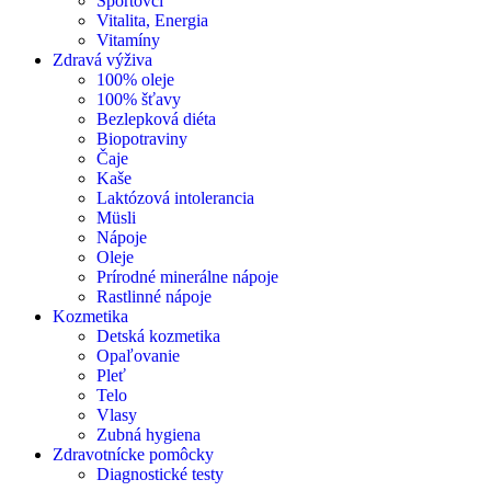
Športovci
Vitalita, Energia
Vitamíny
Zdravá výživa
100% oleje
100% šťavy
Bezlepková diéta
Biopotraviny
Čaje
Kaše
Laktózová intolerancia
Müsli
Nápoje
Oleje
Prírodné minerálne nápoje
Rastlinné nápoje
Kozmetika
Detská kozmetika
Opaľovanie
Pleť
Telo
Vlasy
Zubná hygiena
Zdravotnícke pomôcky
Diagnostické testy