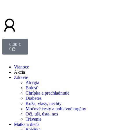
0.00
€
0
Vianoce
Akcia
Zdravie
Alergia
Bolesť
Chrípka a prechladnutie
Diabetes
Koža, vlasy, nechty
Močové cesty a pohlavné orgány
Oči, uši, ústa, nos
Trávenie
Matka a dieťa
Bábätká