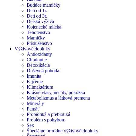
Budúce mamičky
Deti od 1r.
Deti od 3r.
Detská výživa
Kojenecké mlieka
Tehotenstvo
Mamičky
Príslušenstvo
Výživové doplnky
Antioxidanty
Chudnutie
Detoxikácia
Duševná pohoda
Imunita
Fajčenie
Klimaktérium
Krásne vlasy, nechty, pokožka
Metabolizmus a látková premena
Minerály
Pamäť
Probiotiká a prebiotiká
Problém s pohybom
Sex
Špeciálne prírodne výživové doplnky